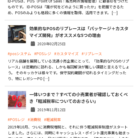
ID-POSは、POS（Point Of Sales：販売時点情報管理）に顧客IDをつけた
ものです。 ID-POSは「誰が何をどのように買ったか」を把握できるた
め、POSのみよりも格段に多くの情報を取得、活用できます。 […]
効果的なPOSのリプレースは「パッケージ＋カスタ
マイズ開発」がオススメな5つの理由
2020年02月25日
#posシステム
#POSレジ
#カスタマイズ
#リプレース
リアル店舗を展開している流通小売企業にとって、「効果的なPOSのリプ
レース」は定期的に訪れる、しかも毎回解決が難しい課題と言えるでしょ
う。 そのキッカケは様々です。保守契約期間が切れるタイミングだった
り、特にレガシーPO […]
一体いつまで？すべての小売業者が確認しておくべ
き「軽減税率についてのおさらい」
2019年11月12日
#POSレジ
#消費税
#軽減税率
2019年10月、ついに消費税増税と、それに伴う軽減税率制度がスタート
しました。さらには、同時にキャッシュレス・ポイント還元事業も始まっ