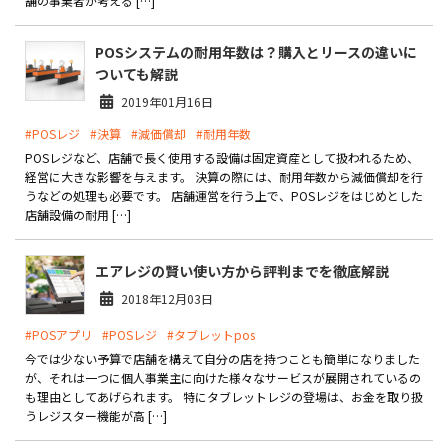
舗の事業者が考える […]
POSシステムの耐用年数は？購入とリースの違いに
ついても解説
2019年01月16日
#POSレジ
#決算
#減価償却
#耐用年数
POSレジなど、店舗で長く使用する設備は固定資産として扱われるため、
経営に大きな影響を与えます。 決算の際には、耐用年数から減価償却を行
うなどの処理も必要です。 店舗運営を行う上で、POSレジをはじめとした
店舗設備の耐用 […]
エアレジの賢い使い方から評判までを徹底解説
2018年12月03日
#POSアプリ
#POSレジ
#タブレットpos
今では少ない予算で店舗を構えて自分の店を持つことも簡単になりました
が、それは一つに個人事業主に向けた様々なサービスが展開されているの
も理由としてあげられます。 特にタブレットレジの登場は、お金を取り扱
うレジスター機能が高 […]