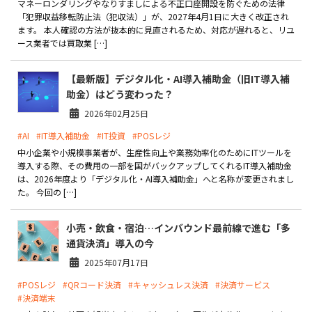
マネーロンダリングやなりすましによる不正口座開設を防ぐための法律
「犯罪収益移転防止法（犯収法）」が、2027年4月1日に大きく改正され
ます。 本人確認の方法が抜本的に見直されるため、対応が遅れると、リユ
ース業者では買取業 […]
【最新版】デジタル化・AI導入補助金（旧IT導入補
助金）はどう変わった？
2026年02月25日
#AI
#IT導入補助金
#IT投資
#POSレジ
中小企業や小規模事業者が、生産性向上や業務効率化のためにITツールを
導入する際、その費用の一部を国がバックアップしてくれるIT導入補助金
は、2026年度より「デジタル化・AI導入補助金」へと名称が変更されまし
た。 今回の […]
小売・飲食・宿泊…インバウンド最前線で進む「多
通貨決済」導入の今
2025年07月17日
#POSレジ
#QRコード決済
#キャッシュレス決済
#決済サービス
#決済端末