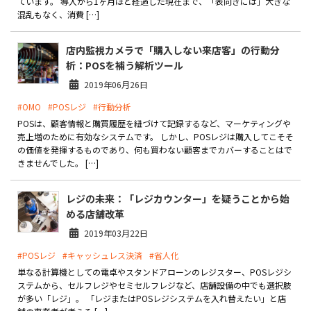
ています。 導入から1ヶ月ほど経過した現在まで、「表向きには」大きな
混乱もなく、消費 […]
店内監視カメラで「購入しない来店客」の行動分
析：POSを補う解析ツール
2019年06月26日
#OMO
#POSレジ
#行動分析
POSは、顧客情報と購買履歴を紐づけて記録するなど、マーケティングや
売上増のために有効なシステムです。 しかし、POSレジは購入してこそそ
の価値を発揮するものであり、何も買わない顧客までカバーすることはで
きませんでした。 […]
レジの未来：「レジカウンター」を疑うことから始
める店舗改革
2019年03月22日
#POSレジ
#キャッシュレス決済
#省人化
単なる計算機としての電卓やスタンドアローンのレジスター、POSレジシ
ステムから、セルフレジやセミセルフレジなど、店舗設備の中でも選択肢
が多い「レジ」。 「レジまたはPOSレジシステムを入れ替えたい」と店