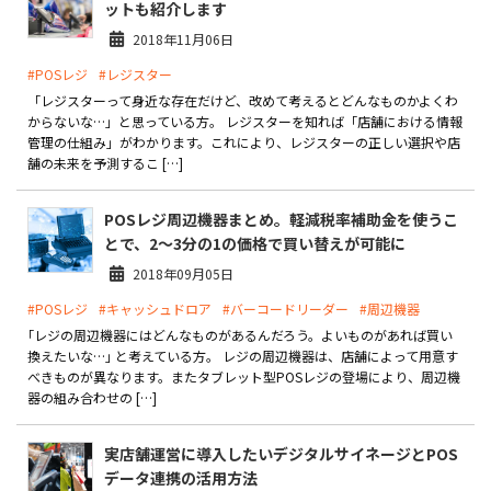
ットも紹介します
2018年11月06日
#POSレジ
#レジスター
「レジスターって身近な存在だけど、改めて考えるとどんなものかよくわ
からないな…」と思っている方。 レジスターを知れば「店舗における情報
管理の仕組み」がわかります。これにより、レジスターの正しい選択や店
舗の未来を予測するこ […]
POSレジ周辺機器まとめ。軽減税率補助金を使うこ
とで、2〜3分の1の価格で買い替えが可能に
2018年09月05日
#POSレジ
#キャッシュドロア
#バーコードリーダー
#周辺機器
｢レジの周辺機器にはどんなものがあるんだろう。よいものがあれば買い
換えたいな…｣ と考えている方。 レジの周辺機器は、店舗によって用意す
べきものが異なります。またタブレット型POSレジの登場により、周辺機
器の組み合わせの […]
実店舗運営に導入したいデジタルサイネージとPOS
データ連携の活用方法