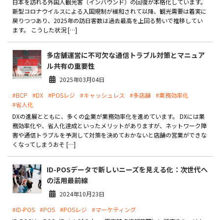
日本を訪れる外国人観光客（インバウンド）の回復が本格化しています。
新型コロナウイルスによる入国規制が緩和されて以降、観光需要は着実に
戻りつつあり、2025年の訪日客数は過去最高を上回る勢いで推移してい
ます。 こうした状況 […]
多店舗運営に不可欠な通信トラブル対策とマニュア
ル共有の重要性
2025年03月04日
#BCP
#DX
#POSレジ
#キャッシュレス
#多店舗
#業務効率化
#省人化
DXの進展とともに、多くの企業が業務効率化を進めています。 DXには業
務効率化や、省人化達成といったメリットがありますが、ネットワーク障
害や通信トラブルを予測して対策を決めておかないと店舗の営業ができな
くなってしまうおそ […]
ID-POSデータで新しいニーズを見える化：次世代へ
の活用最前線
2024年10月23日
#ID-POS
#POS
#POSレジ
#マーケティング