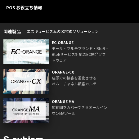
POS お役立ち情報
関連製品
エスキュービズムのDX推進ソリューション
EC-ORANGE
モール・マルチブランド・BtoB・
BtoEサービス対応のEC開発ソフ
トウェア
ORANGE-CX
店頭での接客を進化させる
オムニチャネル顧客カルテ
ORANGE MA
広範囲をカバーできるオールイン
ワンMAツール