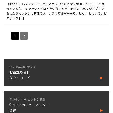
「iPadのPOSシステムで、もっとカンタンに現金を整理したい！」 と思
っている方。 キャッシュドロアを使うことで、iPadのPOSレジアプリで
も現金をカンタンに管理でき、レジの時間がかかりません。 とはいえ、ど
のような […]
1
2
今すぐ業務に使える
お役立ち資料
ダウンロード
デジタル化のヒントが満載
S-cubismニュースレター
登録