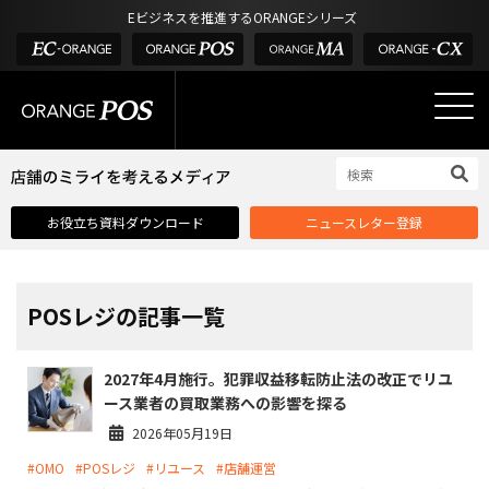
アウトドア・釣具
棚卸アプリ
Eビジネスを推進するORANGEシリーズ
POS お役立ち情報
デジタル化・AI導入補助金
酒販・ワイン
タッチパネル式カスタマーディスプレイ
店舗のミライを考えるメディア
03-6432-0346
サービス
外部サービス連携
お問い合わせ
電話受付：平日 10:00~17:00
サロン
インフラ環境・サポート
ホテル・宿泊
POS比較
お役立ち資料ダウンロード
ニュースレター登録
飲食店
費用
製品・特長
業界別ソリューション
POSレジの記事一覧
導入事例・課題解決例
2027年4月施行。犯罪収益移転防止法の改正でリユ
DX推進支援
ース業者の買取業務への影響を探る
導入・補助金
2026年05月19日
#OMO
#POSレジ
#リユース
#店舗運営
お役立ち記事