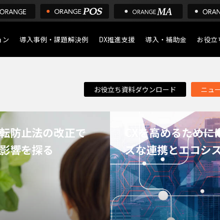
ョン
導入事例・課題解決例
DX推進支援
導入・補助金
お役立
ア
導入について
POS
お役立ち資料ダウンロード
ニュ
デジタル化・AI導入補助
店舗の
ア
移転防止法の改正で
CXを高めるために
影響を探る
ズな連携とエコシ