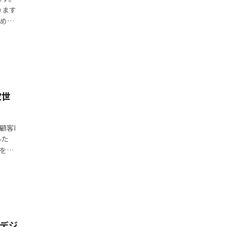
ります
めて
次世
に顧客I
った
報を取
とデジ