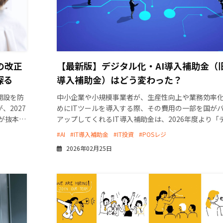
の改正
【最新版】デジタル化・AI導入補助金（旧
探る
導入補助金）はどう変わった？
開設を防
中小企業や小規模事業者が、生産性向上や業務効率
2027
めにITツールを導入する際、その費用の一部を国が
が抜本的
アップしてくれるIT導入補助金は、2026年度より「
者では買
ル化・AI導入補助金」へと名称が変更されました。 
#AI
#IT導入補助金
#IT投資
#POSレジ
[…]
2026年02月25日