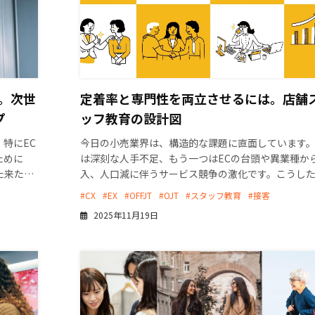
。次世
定着率と専門性を両立させるには。店舗
プ
ッフ教育の設計図
特にEC
今日の小売業界は、構造的な課題に直面しています
ために
は深刻な人手不足、もう一つはECの台頭や異業種か
た来た
入、人口減に伴うサービス競争の激化です。こうし
する必要
下で、店舗スタッフは単なるレジ係や品出し係では
#CX
#EX
#OFFJT
#OJT
#スタッフ教育
#接客
企業のブラ […]
2025年11月19日