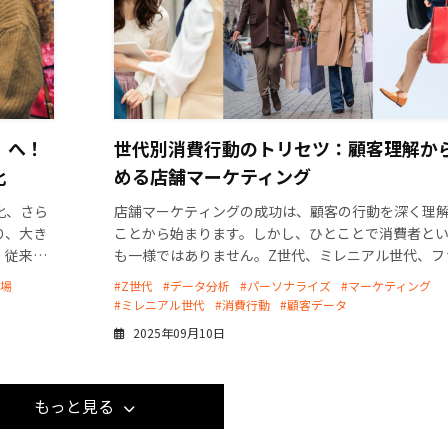
」へ！
世代別消費行動のトリセツ：顧客理解か
化
める店舗マーケティング
化、さら
店舗マーケティングの成功は、顧客の行動を深く理
り、大き
ことから始まります。しかし、ひとことで消費者と
、従来の
も一様ではありません。Z世代、ミレニアル世代、フ
定的な配
リー世代、そしてシニア世代といった異なる世代は
売場
#Z世代
#データ分析
#パーソナライズ
#マーケティング
観や情報収集 […]
#ミレニアル世代
#消費行動
#顧客データ
2025年09月10日
もっと見る