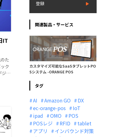
登録
関連製品・サービス
IT
化のた
バック
カスタマイズ可能なSaaSタブレットPO
Sシステム -ORANGE POS
デジタ
今回の
タグ
AI
Amazon GO
DX
ec-orange-pos
IoT
ipad
OMO
POS
POSレジ
RFID
tablet
アプリ
インバウンド対策