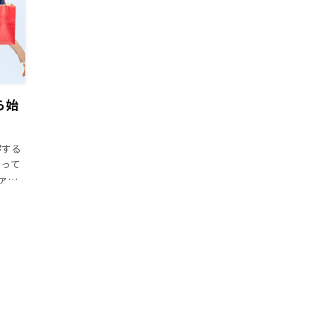
ら始
解する
いって
ァミ
、価値