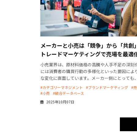
メーカーと小売は「競争」から「共創
トレードマーケティングで売場を最適
小売業界は、原材料価格の高騰や人手不足の深刻
には消費者の購買行動の多様化といった要因によ
な変化に直面しています。メーカー側にとっても
経験則に基づく販売活動だけでは、小売店への安
#カテゴリーマネジメント
#ブランドマーケティング
#
荷や棚の確保 […]
#小売
#統合データベース
2025年10月07日