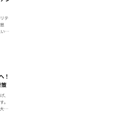
リテ
思
低いも
…]
へ！
対策
げ、
す。
大き