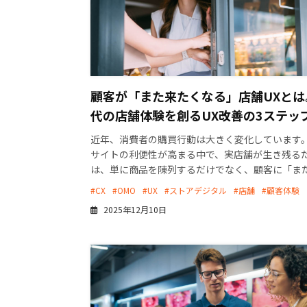
顧客が「また来たくなる」店舗UXとは
代の店舗体験を創るUX改善の3ステッ
近年、消費者の購買行動は大きく変化しています。
サイトの利便性が高まる中で、実店舗が生き残る
は、単に商品を陳列するだけでなく、顧客に「ま
い」と思わせる特別な体験を提供することに注力
#CX
#OMO
#UX
#ストアデジタル
#店舗
#顧客体験
があります。 […]
2025年12月10日