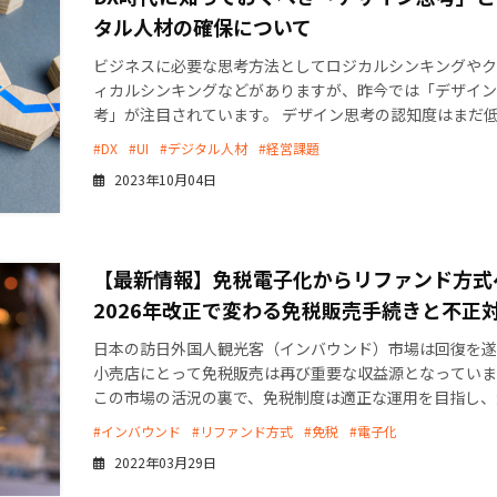
タル人材の確保について
ビジネスに必要な思考方法としてロジカルシンキングやク
ィカルシンキングなどがありますが、昨今では「デザイン
考」が注目されています。 デザイン思考の認知度はまだ
のの「新しい価値を創造する」という目的がDXと一致し [
#DX
#UI
#デジタル人材
#経営課題
2023年10月04日
【最新情報】免税電子化からリファンド方式
2026年改正で変わる免税販売手続きと不正
日本の訪日外国人観光客（インバウンド）市場は回復を遂
小売店にとって免税販売は再び重要な収益源となっていま
この市場の活況の裏で、免税制度は適正な運用を目指し、
な転換期を迎えています。2021年に義務化された免 […]
#インバウンド
#リファンド方式
#免税
#電子化
2022年03月29日