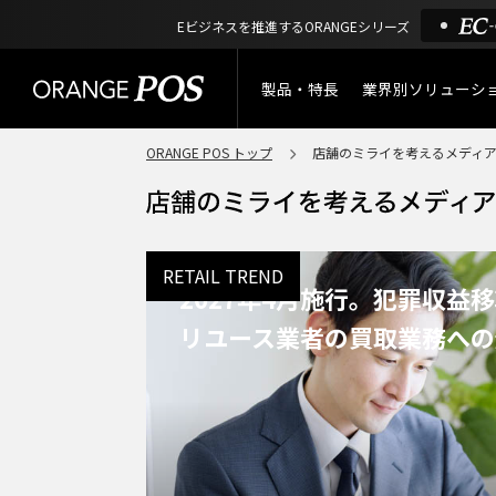
Eビジネスを推進するORANGEシリーズ
製品・特長
業界別ソリューシ
ORANGE POS トップ
店舗のミライを考えるメディ
特長
小売業
製品概要
アパレル
ORANGE POSの強み
リユース・
RETAIL TREND
2027年4月施行。犯罪収益
リサイクルショップ
機能一覧
リユース業者の買取業務への
アウトドア・釣具
棚卸アプリ
酒販・ワイン
タッチパネル式カスタマー
ディスプレイ
サービス