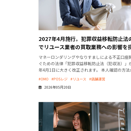
2027年4月施行。犯罪収益移転防止法
でリユース業者の買取業務への影響を
マネーロンダリングやなりすましによる不正口座
ぐための法律「犯罪収益移転防止法（犯収法）」が、
年4月1日に大きく改正されます。 本人確認の方法
に見直されるため、対応が遅れると、リユース業
#OMO
#POSレジ
#リユース
#店舗運営
取業 […]
2026年05月20日