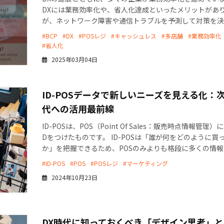
DXには業務効率化や、省人化達成といったメリットがあ
が、ネットワーク障害や通信トラブルを予測して対策を決
おかないと店舗の営業ができなくなってしまうおそ […]
#BCP
#DX
#POSレジ
#キャッシュレス
#多店舗
#業務効率化
#省人化
2025年03月04日
ID-POSデータで新しいニーズを見える化：
代への活用最前線
ID-POSは、POS（Point Of Sales：販売時点情報管理）
Dをつけたものです。 ID-POSは「誰が何をどのように買
か」を把握できるため、POSのみよりも格段に多くの情
得、活用できます。 […]
#ID-POS
#POS
#POSレジ
#マーケティング
2024年10月23日
DX時代に知っておくべき「デザイン思考」