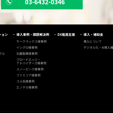
03-6432-0346
ション
導入事例・課題解決例
DX推進支援
導入・補助金
サークラックス様事例
導入について
イシグロ様事例
デジタル化・AI導入
クル
石屋製菓様事例
ブロードエッジ・
アドバイザーズ様事例
スノーピーク様事例
ファミリア様事例
コメ兵様事例
エノテカ様事例