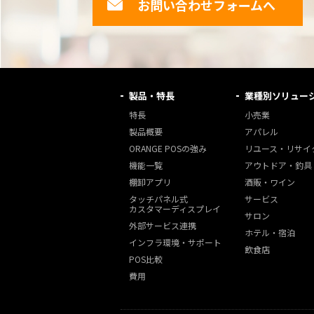
お問い合わせフォームへ
製品・特長
業種別ソリュー
特長
小売業
製品概要
アパレル
ORANGE POSの強み
リユース・リサイ
機能一覧
アウトドア・釣具
棚卸アプリ
酒販・ワイン
タッチパネル式
サービス
カスタマーディスプレイ
サロン
外部サービス連携
ホテル・宿泊
インフラ環境・サポート
飲食店
POS比較
費用