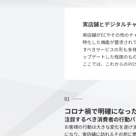
外部サービス連携
サロン
実店舗とデジタルチ
インフラ環境・サポート
ホテル・宿泊
実店舗がECやその他の
POS比較
飲食店
特化した機能が要求され
すべきサービスの形も多
費用
ップデートした程度のも
ここでは、これからのP
01
コロナ禍で明確になっ
注目するべき消費者の行動パ
お客様の行動は大きな変化を遂げ
になり、実店舗に訪れるその前に