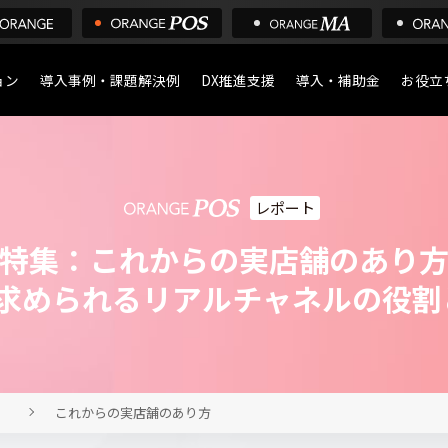
ョン
導入事例・課題解決例
DX推進支援
導入・補助金
お役立
導入について
POS
デジタル化・AI導入補助
店舗の
レポート
ア
特集：これからの実店舗のあり
求められるリアルチャネルの役割
これからの実店舗のあり方