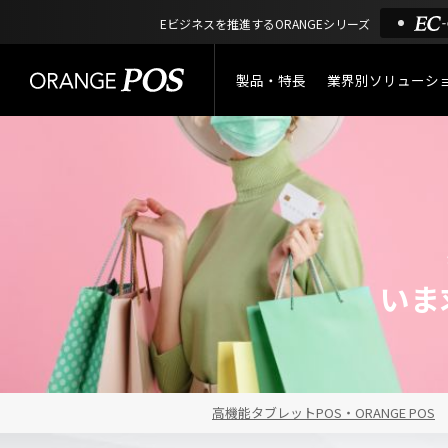
Eビジネスを推進するORANGEシリーズ
製品・特長
業界別ソリューシ
特長
小売業
製品概要
アパレル
ORANGE POSの強み
リユース・
リサイクルショップ
いま
機能一覧
アウトドア・釣具
棚卸アプリ
酒販・ワイン
タッチパネル式カスタマー
高機能タブレットPOS・ORANGE POS
ディスプレイ
サービス