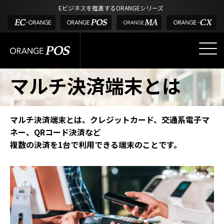
アウトドア・釣具
棚卸アプリ
Eビジネスを推進するORANGEシリーズ
POS お役立ち情報
デジタル化・AI導入補助金
酒販・ワイン
タッチパネル式カスタマーディスプレイ
店舗のミライを考えるメディア
03-6432-0346
サービス
外部サービス連携
お問い合わせ
電話受付：平日 10:00~17:00
サロン
インフラ環境・サポート
マルチ決済端末とは
ホテル・宿泊
POS比較
飲食店
費用
製品・特長
マルチ決済端末とは、クレジットカード、交通系電子マ
ネー、QRコード決済など
業界別ソリューション
複数の決済を1台で利用できる端末のことです。
導入事例・課題解決例
DX推進支援
導入・補助金
お役立ち記事