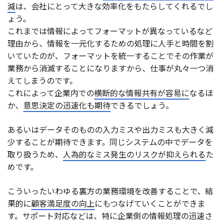
減
は、会社にとって大きな効率化をもたらしてくれるでし
ょう。
これまでは情報によってフォーマットが異なっているなど
理由から、情報を一元化するための処理に人手と時間を割
いていたのが、フォーマットを統一することでその作業が
業務から消滅することになりますから、仕事が丸々一つ消
えてしまうのです。
これによって企業内での
横断的な情報共有が容易に
なるほ
か、
意思決定の迅速化も期待
できるでしょう。
あるいはデータそのものの入力ミスや出力ミスも大きく減
少することが期待できます。同じシステムの中でデータを
取り扱うため、
人為的なミス発生のリスクが抑えられる
た
めです。
こういったいわゆる裏方の業務環境を改善することで、結
果的に
顧客満足度の向上
にもつなげていくことができま
す。サポート対応などは、特に企業側の情報処理の迅速さ