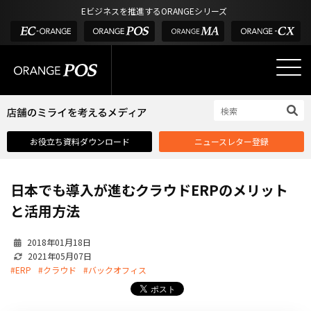
アウトドア・釣具
棚卸アプリ
Eビジネスを推進するORANGEシリーズ
POS お役立ち情報
デジタル化・AI導入補助金
酒販・ワイン
タッチパネル式カスタマーディスプレイ
店舗のミライを考えるメディア
03-6432-0346
サービス
外部サービス連携
お問い合わせ
電話受付：平日 10:00~17:00
サロン
インフラ環境・サポート
ホテル・宿泊
POS比較
お役立ち資料ダウンロード
ニュースレター登録
飲食店
費用
製品・特長
日本でも導入が進むクラウドERPのメリット
業界別ソリューション
と活用方法
導入事例・課題解決例
2018年01月18日
DX推進支援
2021年05月07日
#ERP
#クラウド
#バックオフィス
導入・補助金
お役立ち記事