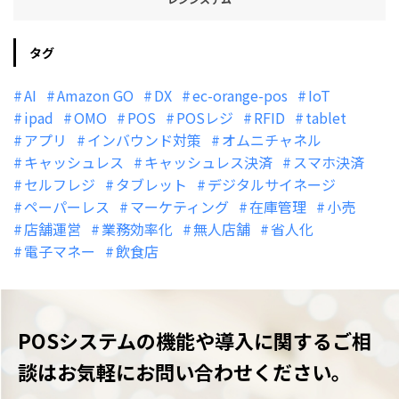
タグ
AI
Amazon GO
DX
ec-orange-pos
IoT
ipad
OMO
POS
POSレジ
RFID
tablet
アプリ
インバウンド対策
オムニチャネル
キャッシュレス
キャッシュレス決済
スマホ決済
セルフレジ
タブレット
デジタルサイネージ
ペーパーレス
マーケティング
在庫管理
小売
店舗運営
業務効率化
無人店舗
省人化
電子マネー
飲食店
POSシステムの機能や導入に関するご相
談は
お気軽にお問い合わせください。