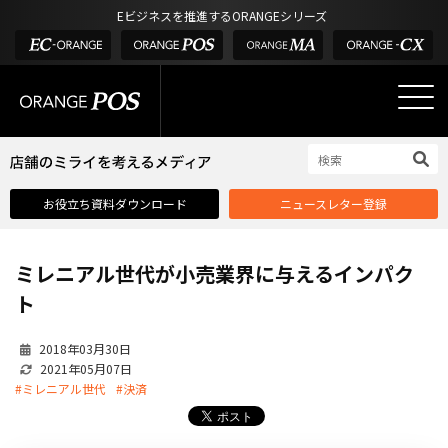
アウトドア・釣具
棚卸アプリ
Eビジネスを推進するORANGEシリーズ
POS お役立ち情報
デジタル化・AI導入補助金
酒販・ワイン
タッチパネル式カスタマーディスプレイ
店舗のミライを考えるメディア
03-6432-0346
サービス
外部サービス連携
お問い合わせ
電話受付：平日 10:00~17:00
サロン
インフラ環境・サポート
ホテル・宿泊
POS比較
お役立ち資料ダウンロード
ニュースレター登録
飲食店
費用
製品・特長
ミレニアル世代が小売業界に与えるインパク
業界別ソリューション
ト
導入事例・課題解決例
2018年03月30日
DX推進支援
2021年05月07日
#ミレニアル世代
#決済
導入・補助金
お役立ち記事