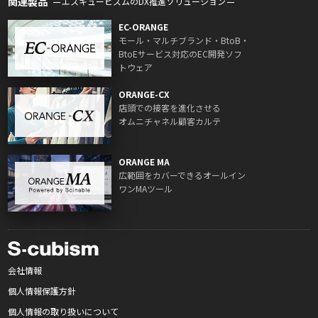
関連製品
エスキュービズムのDX推進ソリューション
EC-ORANGE
モール・マルチブランド・BtoB・
BtoEサービス対応のEC開発ソフ
トウェア
ORANGE-CX
店頭での接客を進化させる
オムニチャネル顧客カルテ
ORANGE MA
広範囲をカバーできるオールイン
ワンMAツール
会社情報
個人情報保護方針
個人情報の取り扱いについて