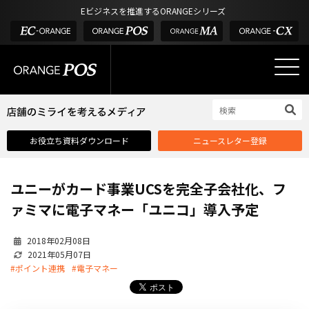
アウトドア・釣具
棚卸アプリ
Eビジネスを推進するORANGEシリーズ
POS お役立ち情報
デジタル化・AI導入補助金
酒販・ワイン
タッチパネル式カスタマーディスプレイ
店舗のミライを考えるメディア
03-6432-0346
サービス
外部サービス連携
お問い合わせ
電話受付：平日 10:00~17:00
サロン
インフラ環境・サポート
ホテル・宿泊
POS比較
お役立ち資料ダウンロード
ニュースレター登録
飲食店
費用
製品・特長
ユニーがカード事業UCSを完全子会社化、フ
業界別ソリューション
ァミマに電子マネー「ユニコ」導入予定
導入事例・課題解決例
2018年02月08日
DX推進支援
2021年05月07日
#ポイント連携
#電子マネー
導入・補助金
お役立ち記事