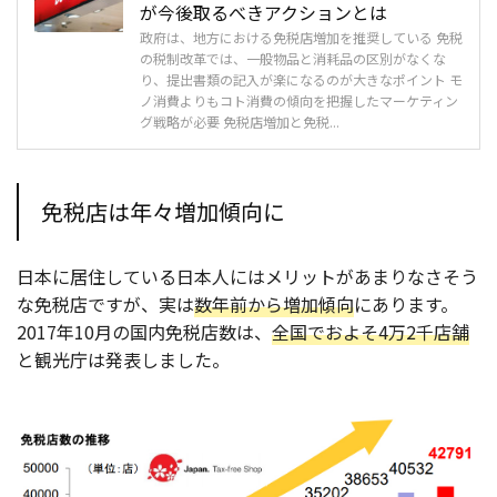
が今後取るべきアクションとは
政府は、地方における免税店増加を推奨している 免税
の税制改革では、一般物品と消耗品の区別がなくな
り、提出書類の記入が楽になるのが大きなポイント モ
ノ消費よりもコト消費の傾向を把握したマーケティン
グ戦略が必要 免税店増加と免税...
免税店は年々増加傾向に
日本に居住している日本人にはメリットがあまりなさそう
な免税店ですが、実は
数年前から増加傾向
にあります。
2017年10月の国内免税店数は、
全国でおよそ4万2千店舗
と観光庁は発表しました。