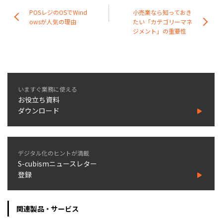
POSレジのOSでWind
小売業なら知っておき
owsが人気の理由
たい「カテゴリーマネ
ジメント」の重要性
いますぐ業務に使える
お役立ち資料
ダウンロード
デジタル化のヒントが満載
S-cubismニュースレター
登録
関連製品・サービス