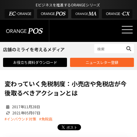
アウトドア・釣具
棚卸アプリ
Eビジネスを推進するORANGEシリーズ
POS お役立ち情報
デジタル化・AI導入補助金
酒販・ワイン
タッチパネル式カスタマーディスプレイ
店舗のミライを考えるメディア
03-6432-0346
サービス
外部サービス連携
お問い合わせ
電話受付：平日 10:00~17:00
サロン
インフラ環境・サポート
ホテル・宿泊
POS比較
お役立ち資料ダウンロード
ニュースレター登録
飲食店
費用
製品・特長
変わっていく免税制度：小売店や免税店が今
業界別ソリューション
後取るべきアクションとは
導入事例・課題解決例
2017年11月28日
DX推進支援
2021年05月07日
#インバウンド対策
#免税店
導入・補助金
お役立ち記事