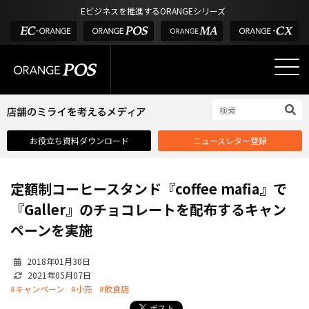
アウトドア・釣具
棚卸アプリ
Eビジネスを推進するORANGEシリーズ
POS お役立ち情報
デジタル化・AI導入補助金
酒販・ワイン
タッチパネル式カスタマーディスプレイ
店舗のミライを考えるメディア
03-6432-0346
サービス
外部サービス連携
お問い合わせ
電話受付：平日 10:00~17:00
サロン
インフラ環境・サポート
ホテル・宿泊
POS比較
お役立ち資料ダウンロード
ニュースレター登録
飲食店
費用
製品・特長
定額制コーヒースタンド『coffee mafia』で
業界別ソリューション
『Galler』のチョコレートを配布するキャン
導入事例・課題解決例
ペーンを実施
DX推進支援
2018年01月30日
導入・補助金
2021年05月07日
#キャンペーン
#小売
#飲食店
お役立ち記事