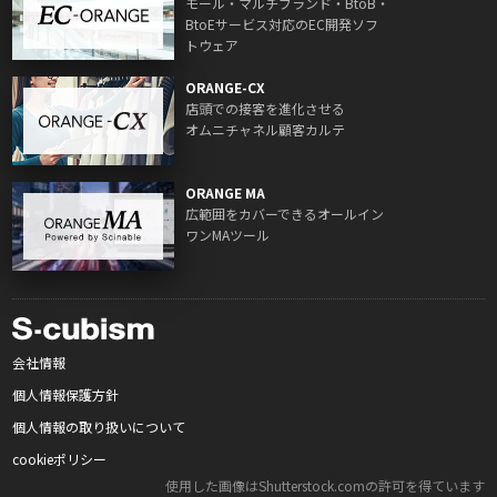
モール・マルチブランド・BtoB・
BtoEサービス対応のEC開発ソフ
トウェア
ORANGE-CX
店頭での接客を進化させる
オムニチャネル顧客カルテ
ORANGE MA
広範囲をカバーできるオールイン
ワンMAツール
会社情報
個人情報保護方針
個人情報の取り扱いについて
cookieポリシー
使用した画像はShutterstock.comの許可を得ています