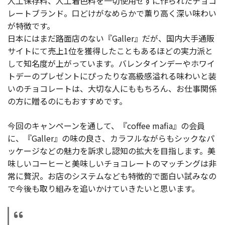
人工保存料、人工着色料を一切使用せずに作られたチョコ
レートブランド。口どけがなめらかで薫り高く深い味わい
が特徴です。
日本にはまだ路面店のない『Galler』だが、国内大手通販
サイトにて売上1位を獲得したこともあるほどの実力派と
して知名度が上がっています。バレンタインデーやホワイ
トデーのプレゼントにぴったりな高級感溢れる味わいと装
いのチョコレートは、大切な人にももちろん、お仕事関係
の方に贈るのにもおすすめです。
今回のキャンペーンを通して、『coffee mafia』の会員
に、『Galler』の味の良さ、カラフルながらもシックなパ
ッケージなどの魅力を訴求し認知の拡大を目指します。美
味しいコーヒーと美味しいチョコレートのマッチングは非
常に贅沢。お店のシステムなども特徴的で面白い試みなの
で今後も取り組みを追いかけていきたいと思います。