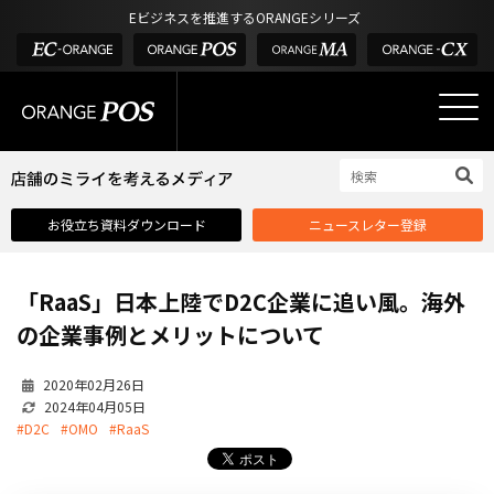
アウトドア・釣具
棚卸アプリ
Eビジネスを推進するORANGEシリーズ
POS お役立ち情報
デジタル化・AI導入補助金
酒販・ワイン
タッチパネル式カスタマーディスプレイ
店舗のミライを考えるメディア
03-6432-0346
サービス
外部サービス連携
お問い合わせ
電話受付：平日 10:00~17:00
サロン
インフラ環境・サポート
ホテル・宿泊
POS比較
お役立ち資料ダウンロード
ニュースレター登録
飲食店
費用
製品・特長
「RaaS」日本上陸でD2C企業に追い風。海外
業界別ソリューション
の企業事例とメリットについて
導入事例・課題解決例
2020年02月26日
DX推進支援
2024年04月05日
#D2C
#OMO
#RaaS
導入・補助金
お役立ち記事