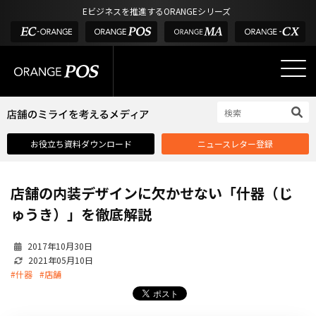
アウトドア・釣具
棚卸アプリ
Eビジネスを推進するORANGEシリーズ
POS お役立ち情報
デジタル化・AI導入補助金
酒販・ワイン
タッチパネル式カスタマーディスプレイ
店舗のミライを考えるメディア
03-6432-0346
サービス
外部サービス連携
お問い合わせ
電話受付：平日 10:00~17:00
サロン
インフラ環境・サポート
ホテル・宿泊
POS比較
お役立ち資料ダウンロード
ニュースレター登録
飲食店
費用
製品・特長
店舗の内装デザインに欠かせない「什器（じ
業界別ソリューション
ゅうき）」を徹底解説
導入事例・課題解決例
2017年10月30日
DX推進支援
2021年05月10日
#什器
#店舗
導入・補助金
お役立ち記事