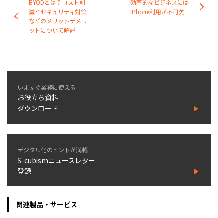
BYODとは？コスト削
効率的なビジネスには
減とセキュリティ対策
iPhone利用が不可欠
などのメリットデメリ
ットについて解説
いますぐ業務に使える
お役立ち資料
ダウンロード
デジタル化のヒントが満載
S-cubismニュースレター
登録
関連製品・サービス