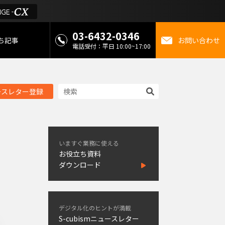
03-6432-0346
ち記事
お問い合わせ
電話受付：平日 10:00~17:00
 お役立ち情報
ースレター登録
金
ミライを考えるメディ
いますぐ業務に使える
お役立ち資料
ダウンロード
デジタル化のヒントが満載
S-cubismニュースレター