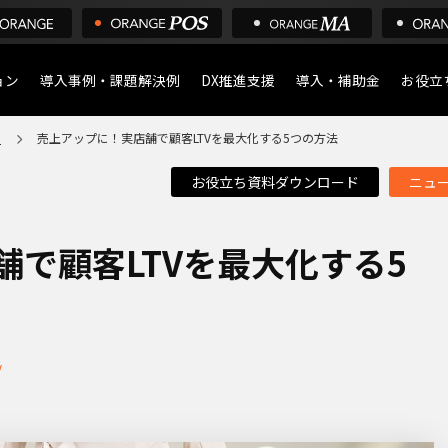
ョン
導入事例・課題解決例
DX推進支援
導入・補助金
お役立
ア
売上アップに！実店舗で顧客LTVを最大化する5つの方法
導入について
POS
お役立ち資料ダウンロード
ニュ
デジタル化・AI導入補助
店舗の
ア
で顧客LTVを最大化する5
V