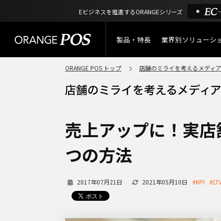
Eビジネスを推進するORANGEシリーズ
製品・特長
業界別ソリューシ
ORANGE POS トップ
店舗のミライを考えるメディ
特長
小売業
製品概要
アパレル
ORANGE POSの強み
リユース・
売上アップに！実店舗
リサイクルショップ
機能一覧
つの方法
アウトドア・釣具
棚卸アプリ
2017年07月21日
2021年05月10日
酒販・ワイン
#KPI
#LT
タッチパネル式カスタマー
ディスプレイ
サービス