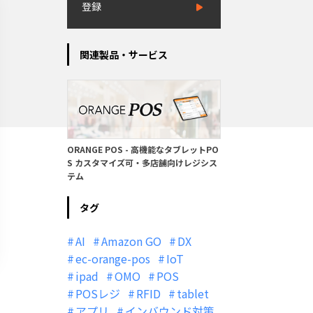
登録
関連製品・サービス
ORANGE POS - 高機能なタブレットPO
S カスタマイズ可・多店舗向けレジシス
テム
タグ
AI
Amazon GO
DX
ec-orange-pos
IoT
ipad
OMO
POS
POSレジ
RFID
tablet
アプリ
インバウンド対策