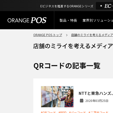
Eビジネスを推進するORANGEシリーズ
製品・特長
業界別ソリューシ
ORANGE POS トップ
店舗のミライを考えるメディ
特長
小売業
製品概要
アパレル
ORANGE POSの強み
リユース・
QRコードの記事一覧
リサイクルショップ
機能一覧
アウトドア・釣具
棚卸アプリ
NTTと東急ハン
酒販・ワイン
2020年03月25日
タッチパネル式カスタマー
ディスプレイ
サービス
#QRコード
#RFID
#バーコード
#二次元コード