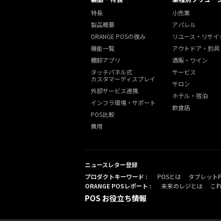
特長
小売業
製品概要
アパレル
ORANGE POSの強み
リユース・リサイ
機能一覧
アウトドア・釣具
棚卸アプリ
酒販・ワイン
タッチパネル式
サービス
カスタマーディスプレイ
サロン
外部サービス連携
ホテル・宿泊
インフラ環境・サポート
飲食店
POS比較
費用
ニュースレター登録
プロダクトキーワード :
POSとは
タブレット
ORANGE POSレポート :
未来のレジとは
こ
POS お役立ち情報