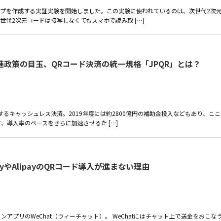
ップを作成する実証実験を開始しました。この実験に使われているのは、次世代2次
代2次元コードは接写しなくてもスマホで読み取 […]
政策の目玉、QRコード決済の統一規格「JPQR」とは？
するキャッシュレス決済。2019年度には約2800億円の補助金投入などもあり、ここ
、導入率のペースをさらに加速させるた […]
PayやAlipayのQRコード導入が進まない理由
プリのWeChat（ウィーチャット）。 WeChatにはチャット上で送金をおこな