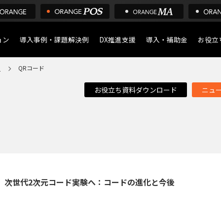
ョン
導入事例・課題解決例
DX推進支援
導入・補助金
お役立
ア
QRコード
導入について
POS
お役立ち資料ダウンロード
ニュ
デジタル化・AI導入補助
店舗の
ア
ズ、次世代2次元コード実験へ：コードの進化と今後