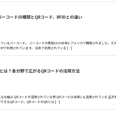
バーコードの種類とQRコード、RFIDとの違い
ているバーコード。 バーコードの原型は1949年にアメリカで開発されました。そ
で利用されています。 日本で利用されている […]
みとは？各分野で広がるQRコードの活用方法
れる仕組み QRコードが活用されている例 QRコードは決済にも活用されている 正方
るQRコード。QRコードのQRとは […]