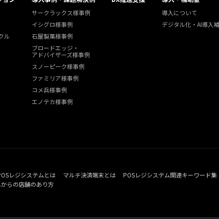
サークラックス様事例
導入について
イシグロ様事例
デジタル化・AI導入
クル
石屋製菓様事例
ブロードエッジ・
アドバイザーズ様事例
スノーピーク様事例
ファミリア様事例
コメ兵様事例
エノテカ様事例
POSレジシステムとは
マルチ決済端末とは
POSレジシステム関連キーワード集
れからの店舗のあり方