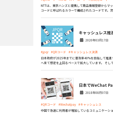
NTTは、東京ハンズと提携して商品情報登録からマ
外部サービス連携
サロン
コードと呼ばれるカラーで構成されたコードです。次世
インフラ環境・サポート
ホテル・宿泊
キャッシュレス推進
POS比較
飲食店
2020年03月17日
費用
#jpqr
#QRコード
#キャッシュレス決済
日本政府が2025年までに普及率40%を目指して推進
へ来て想定を上回るペースで拡大しています。 そして
日本でWeChat 
2018年08月07日
#QRコード
#Wechatpay
#キャッシュレス
中国で急速に利用者が増加しているコミュニケーションア