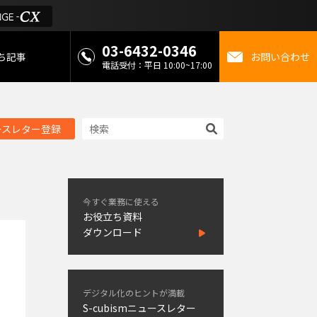
03-6432-0346
ち記事
お問い合わせ
電話受付：平日 10:00~17:00
 お役立ち情報
ースレター登録
金
ミライを考えるメディ
今すぐ業務に使える
お役立ち資料
ダウンロード
デジタル化のヒントが満載
S-cubismニュースレター