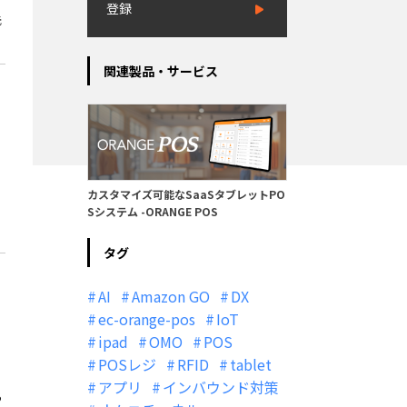
登録
元
関連製品・サービス
カスタマイズ可能なSaaSタブレットPO
Sシステム -ORANGE POS
タグ
AI
Amazon GO
DX
ec-orange-pos
IoT
ipad
OMO
POS
POSレジ
RFID
tablet
アプリ
インバウンド対策
う