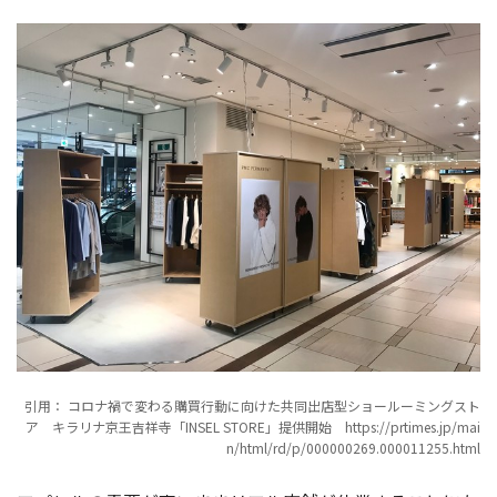
引用： コロナ禍で変わる購買行動に向けた共同出店型ショールーミングスト
ア キラリナ京王吉祥寺「INSEL STORE」提供開始 https://prtimes.jp/mai
n/html/rd/p/000000269.000011255.html