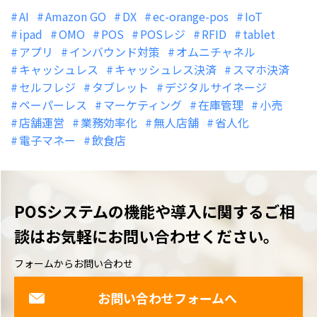
AI
Amazon GO
DX
ec-orange-pos
IoT
ipad
OMO
POS
POSレジ
RFID
tablet
アプリ
インバウンド対策
オムニチャネル
キャッシュレス
キャッシュレス決済
スマホ決済
セルフレジ
タブレット
デジタルサイネージ
ペーパーレス
マーケティング
在庫管理
小売
店舗運営
業務効率化
無人店舗
省人化
電子マネー
飲食店
POSシステムの機能や導入に関するご相
談は
お気軽にお問い合わせください。
フォームからお問い合わせ
お問い合わせフォームへ