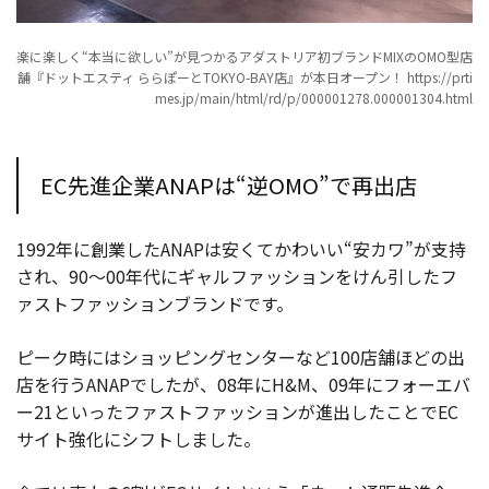
楽に楽しく“本当に欲しい”が見つかるアダストリア初ブランドMIXのOMO型店
舗『ドットエスティ ららぽーとTOKYO-BAY店』が本日オープン！ https://prti
mes.jp/main/html/rd/p/000001278.000001304.html
EC先進企業ANAPは“逆OMO”で再出店
1992年に創業したANAPは安くてかわいい“安カワ”が支持
され、90～00年代にギャルファッションをけん引したフ
ァストファッションブランドです。
ピーク時にはショッピングセンターなど100店舗ほどの出
店を行うANAPでしたが、08年にH&M、09年にフォーエバ
ー21といったファストファッションが進出したことでEC
サイト強化にシフトしました。