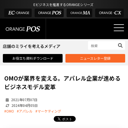
アウトドア・釣具
棚卸アプリ
Eビジネスを推進するORANGEシリーズ
POS お役立ち情報
デジタル化・AI導入補助金
酒販・ワイン
タッチパネル式カスタマーディスプレイ
店舗のミライを考えるメディア
03-6432-0346
サービス
外部サービス連携
お問い合わせ
電話受付：平日 10:00~17:00
サロン
インフラ環境・サポート
ホテル・宿泊
POS比較
お役立ち資料ダウンロード
ニュースレター登録
飲食店
費用
製品・特長
OMOが業界を変える。アパレル企業が進める
業界別ソリューション
ビジネスモデル変革
導入事例・課題解決例
2021年07月07日
DX推進支援
2024年04月05日
#OMO
#アパレル
#マーケティング
導入・補助金
お役立ち記事