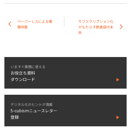
ペーパーレスによる業
サブスクリプション化
務改善
がもたらす飲食店の未
来
いますぐ業務に使える
お役立ち資料
ダウンロード
デジタル化のヒントが満載
S-cubismニュースレター
登録