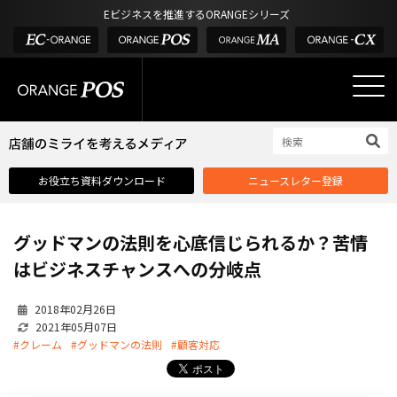
アウトドア・釣具
棚卸アプリ
Eビジネスを推進するORANGEシリーズ
POS お役立ち情報
デジタル化・AI導入補助金
酒販・ワイン
タッチパネル式カスタマーディスプレイ
店舗のミライを考えるメディア
03-6432-0346
サービス
外部サービス連携
お問い合わせ
電話受付：平日 10:00~17:00
サロン
インフラ環境・サポート
ホテル・宿泊
POS比較
お役立ち資料ダウンロード
ニュースレター登録
飲食店
費用
製品・特長
グッドマンの法則を心底信じられるか？苦情
業界別ソリューション
はビジネスチャンスへの分岐点
導入事例・課題解決例
2018年02月26日
DX推進支援
2021年05月07日
#クレーム
#グッドマンの法則
#顧客対応
導入・補助金
お役立ち記事