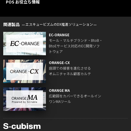
POS お役立ち情報
関連製品
エスキュービズムのDX推進ソリューション
EC-ORANGE
モール・マルチブランド・BtoB・
BtoEサービス対応のEC開発ソフ
トウェア
ORANGE-CX
店頭での接客を進化させる
オムニチャネル顧客カルテ
ORANGE MA
広範囲をカバーできるオールイン
ワンMAツール