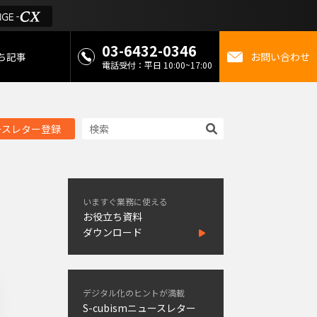
03-6432-0346
ち記事
お問い合わせ
電話受付：平日 10:00~17:00
 お役立ち情報
ースレター登録
金
ミライを考えるメディ
いますぐ業務に使える
お役立ち資料
ダウンロード
デジタル化のヒントが満載
S-cubismニュースレター