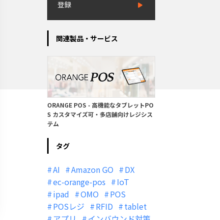
登録
関連製品・サービス
ORANGE POS - 高機能なタブレットPO
S カスタマイズ可・多店舗向けレジシス
テム
タグ
AI
Amazon GO
DX
ec-orange-pos
IoT
ipad
OMO
POS
POSレジ
RFID
tablet
アプリ
インバウンド対策