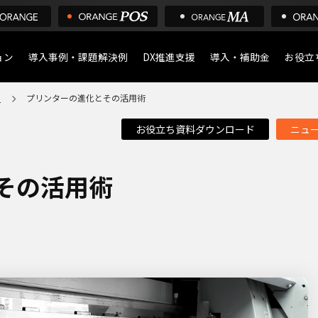
ョン
導入事例・課題解決例
DX推進支援
導入・補助金
お役立
ア
プリンターの進化とその活用術
導入について
POS
お役立ち資料ダウンロード
ニュ
デジタル化・AI導入補助
店舗の
ア
その活用術