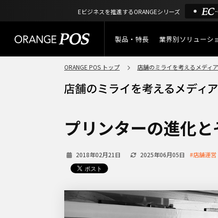
Eビジネスを推進するORANGEシリーズ
製品・特長
業界別ソリューシ
ORANGE POS トップ
店舗のミライを考えるメディ
特長
小売業
製品概要
アパレル
ORANGE POSの強み
リユース・
プリンターの進化と
リサイクルショップ
機能一覧
アウトドア・釣具
2018年02月21日
2025年06月05日
#店舗運営
棚卸アプリ
酒販・ワイン
タッチパネル式カスタマー
ディスプレイ
サービス