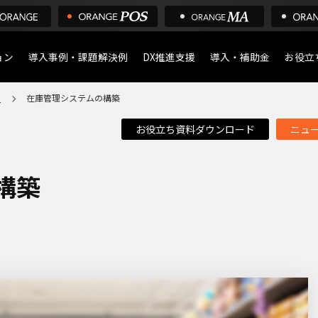
ョン
導入事例・課題解決例
DX推進支援
導入・補助金
お役立
ア
在庫管理システムの構築
導入について
POS
お役立ち資料ダウンロード
ニュ
デジタル化・AI導入補助
店舗の
ア
構築