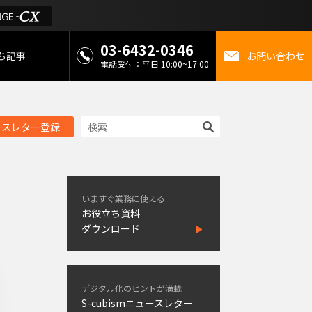
03-6432-0346
ち記事
お問い合わせ
電話受付：平日 10:00~17:00
 お役立ち情報
ースレター登録
金
ミライを考えるメディ
いますぐ業務に使える
お役立ち資料
ダウンロード
デジタル化のヒントが満載
S-cubismニュースレター