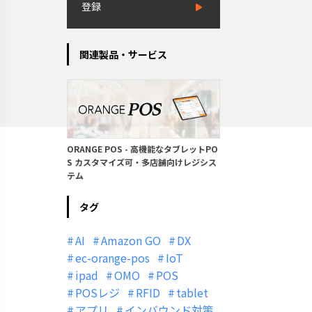
登録
関連製品・サービス
ORANGE POS - 高機能なタブレットPO
S カスタマイズ可・多店舗向けレジシス
テム
タグ
AI
Amazon GO
DX
ec-orange-pos
IoT
ipad
OMO
POS
POSレジ
RFID
tablet
アプリ
インバウンド対策