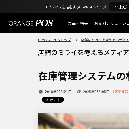
Eビジネスを推進するORANGEシリーズ
製品・特長
業界別ソリューシ
ORANGE POS トップ
店舗のミライを考えるメディ
特長
小売業
製品概要
アパレル
ORANGE POSの強み
リユース・
在庫管理システムの
リサイクルショップ
機能一覧
アウトドア・釣具
2018年02月21日
2025年06月05日
#店舗運営
棚卸アプリ
酒販・ワイン
タッチパネル式カスタマー
ディスプレイ
サービス