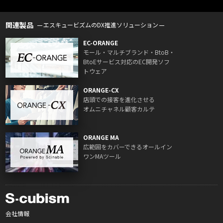
関連製品
エスキュービズムのDX推進ソリューション
EC-ORANGE
モール・マルチブランド・BtoB・
BtoEサービス対応のEC開発ソフ
トウェア
ORANGE-CX
店頭での接客を進化させる
オムニチャネル顧客カルテ
ORANGE MA
広範囲をカバーできるオールイン
ワンMAツール
会社情報