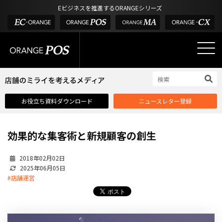
アウトドア・釣具
棚卸アプリ
Eビジネスを推進するORANGEシリーズ
POS お役立ち情報
デジタル化・AI導入補助金
酒販・ワイン
タッチパネル式カスタマーディスプレイ
店舗のミライを考えるメディア
03-6432-0346
サービス
外部サービス連携
お問い合わせ
電話受付：平日 10:00~17:00
サロン
インフラ環境・サポート
ホテル・宿泊
POS比較
お役立ち資料ダウンロード
ニュースレター登録
飲食店
費用
製品・特長
効果的な集客術と新規顧客の創生
業界別ソリューション
2018年02月02日
導入事例・課題解決例
2025年06月05日
DX推進支援
#店舗運営
導入・補助金
お役立ち記事