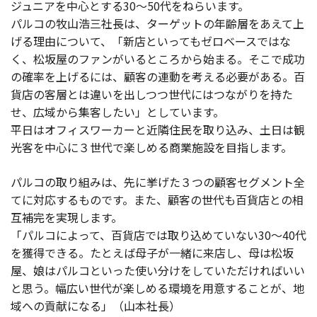
ジュニアを中心とする30～50代をねらいます。
パルコの牧山浩三社長は、ターゲットの年齢層をあえて上
げる理由について、「新店といってもゼロベースではな
く、松坂屋のファンがいるところから始まる。そこで成功
の確率を上げるには、顧客の連動を考える必要がある。百
貨店の客層とは違いを出しつつ世代にはつながりを持た
せ、広域から集客したい」としています。
平日はオフィスワーカーと近隣住民を取り込み、土日は観
光客を中心に３世代で楽しめる商業施設を目指します。
パルコの取り組みは、先に挙げた３つの顧客セグメント全
てに対応するものです。また、顧客の世代も百貨店との相
互補完を実現します。
「パルコによって、百貨店では取り込めていない30～40代
を獲得できる。たとえば母子が一緒に来店し、母は松坂
屋、娘はパルコといった使い分けをしていただければいい
と思う。幅広い世代が楽しめる環境を用意することが、地
域への貢献になる」（山本社長）