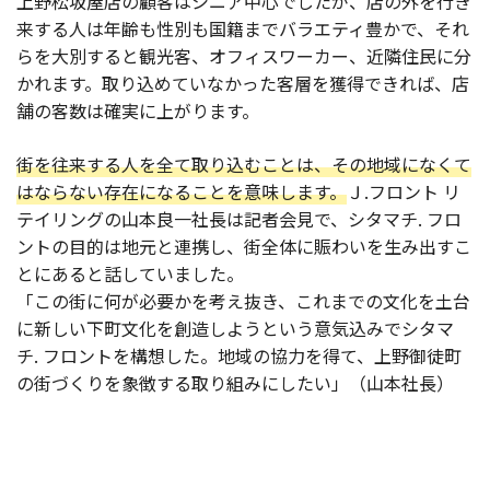
上野松坂屋店の顧客はシニア中心でしたが、店の外を行き
来する人は年齢も性別も国籍までバラエティ豊かで、それ
らを大別すると観光客、オフィスワーカー、近隣住民に分
かれます。取り込めていなかった客層を獲得できれば、店
舗の客数は確実に上がります。
街を往来する人を全て取り込むことは、その地域になくて
はならない存在になることを意味します。
Ｊ.フロント リ
テイリングの山本良一社長は記者会見で、シタマチ. フロ
ントの目的は地元と連携し、街全体に賑わいを生み出すこ
とにあると話していました。
「この街に何が必要かを考え抜き、これまでの文化を土台
に新しい下町文化を創造しようという意気込みでシタマ
チ. フロントを構想した。地域の協力を得て、上野御徒町
の街づくりを象徴する取り組みにしたい」（山本社長）