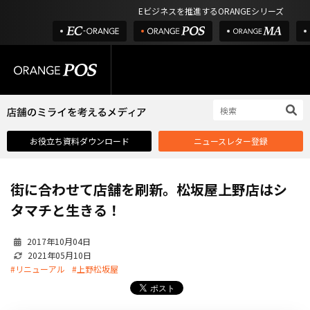
アウトドア・釣具
棚卸アプリ
Eビジネスを推進するORANGEシリーズ
POS お役立ち情報
デジタル化・AI導入補助金
酒販・ワイン
タッチパネル式カスタマーディスプレイ
店舗のミライを考えるメディア
03-6432-0346
サービス
外部サービス連携
お問い合わせ
電話受付：平日 10:00~17:00
サロン
インフラ環境・サポート
ホテル・宿泊
POS比較
お役立ち資料ダウンロード
ニュースレター登録
飲食店
費用
製品・特長
街に合わせて店舗を刷新。松坂屋上野店はシ
業界別ソリューション
タマチと生きる！
導入事例・課題解決例
2017年10月04日
DX推進支援
2021年05月10日
#リニューアル
#上野松坂屋
導入・補助金
お役立ち記事