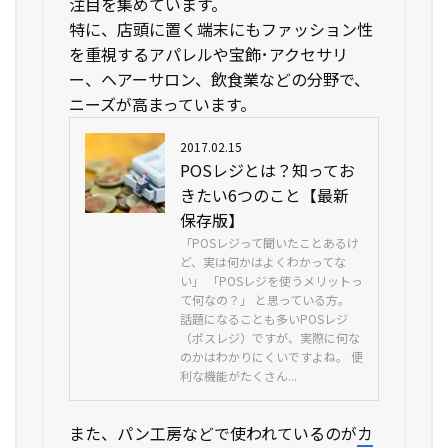
注目を集めています。
特に、店頭に置く端末にもファッション性
を重視するアパレルや宝飾･アクセサリ
ー、ヘアーサロン、飲食業などの分野で、
ニーズが高まっています。
2017.02.15
POSレジとは？知ってお
きたい6つのこと【最新
保存版】
「POSレジって聞いたことあるけ
ど、実は何かはよくわかってな
い」 「POSレジを使うメリットっ
て何なの？」 と思っている方。
話題になることも多いPOSレジ
（ポスレジ）ですが、実際に何な
のかはわかりにくいですよね。 便
利な機能がたくさん...
また、パン工房などで使われているのが
カ