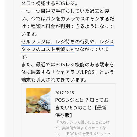
メラで視認するPOSレジ
。
一つ一つ目視で手打ちしていた過去と違
い、今ではパンをカメラでスキャンするだ
けで種類と料金が判別できるようになって
います。
セルフレジは、レジ待ちの行列や、レジス
タッフのコスト削減にも
つながっていま
す。
また、最近ではPOSレジ機能のある端末を
体に装着する「ウェアラブルPOS」という
端末も導入されてきています。
2017.02.15
POSレジとは？知ってお
きたい6つのこと【最新
保存版】
「POSレジって聞いたことあるけ
ど、実は何かはよくわかってな
い」 「POSレジを使うメリットっ