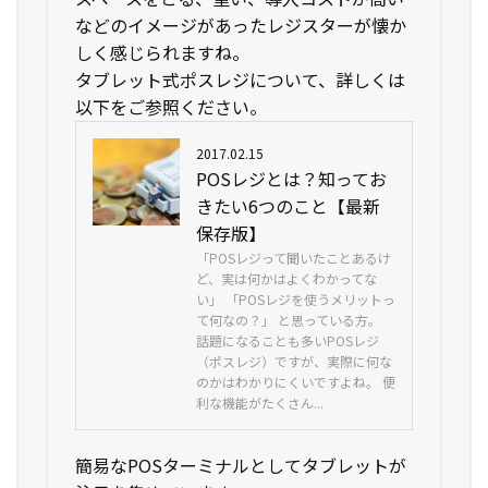
などのイメージがあったレジスターが懐か
しく感じられますね。
タブレット式ポスレジについて、詳しくは
以下をご参照ください。
2017.02.15
POSレジとは？知ってお
きたい6つのこと【最新
保存版】
「POSレジって聞いたことあるけ
ど、実は何かはよくわかってな
い」 「POSレジを使うメリットっ
て何なの？」 と思っている方。
話題になることも多いPOSレジ
（ポスレジ）ですが、実際に何な
のかはわかりにくいですよね。 便
利な機能がたくさん...
簡易なPOSターミナルとしてタブレットが