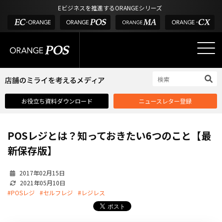
アウトドア・釣具
棚卸アプリ
Eビジネスを推進するORANGEシリーズ
POS お役立ち情報
デジタル化・AI導入補助金
酒販・ワイン
タッチパネル式カスタマーディスプレイ
店舗のミライを考えるメディア
03-6432-0346
サービス
外部サービス連携
お問い合わせ
電話受付：平日 10:00~17:00
サロン
インフラ環境・サポート
ホテル・宿泊
POS比較
お役立ち資料ダウンロード
ニュースレター登録
飲食店
費用
製品・特長
POSレジとは？知っておきたい6つのこと【最
業界別ソリューション
新保存版】
導入事例・課題解決例
2017年02月15日
DX推進支援
2021年05月10日
#POSレジ
#セルフレジ
#レジレス
導入・補助金
お役立ち記事