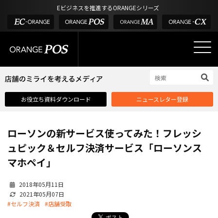
アウトドア・釣具
棚卸アプリ
Eビジネスを推進するORANGEシリーズ
POS お役立ち情報
デジタル化・AI導入補助金
酒販・ワイン
タッチパネル式カスタマーディスプレイ
店舗のミライを考えるメディア
03-6432-0346
サービス
外部サービス連携
お問い合わせ
電話受付：平日 10:00~17:00
サロン
インフラ環境・サポート
ホテル・宿泊
POS比較
お役立ち資料ダウンロード
ニュースレター登録
飲食店
費用
製品・特長
ローソンの新サービス使ってみた！フレッシ
業界別ソリューション
ュピック＆セルフ決済サービス「ローソンス
導入事例・課題解決例
マホペイ」
DX推進支援
2018年05月11日
導入・補助金
2021年05月07日
#セルフ決済
#店舗受取
お役立ち記事