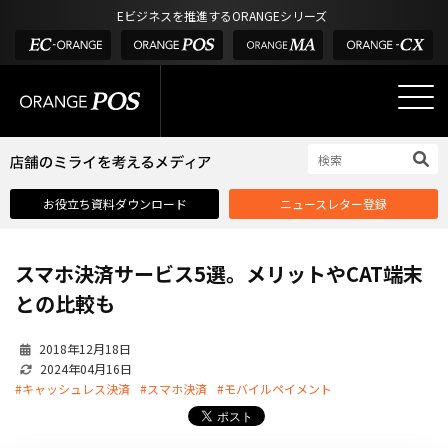
アウトドア・釣具
棚卸アプリ
Eビジネスを推進するORANGEシリーズ
POS お役立ち情報
デジタル化・AI導入補助金
酒販・ワイン
タッチパネル式カスタマーディスプレイ
店舗のミライを考えるメディア
03-6432-0346
サービス
外部サービス連携
お問い合わせ
電話受付：平日 10:00~17:00
サロン
インフラ環境・サポート
ホテル・宿泊
POS比較
お役立ち資料ダウンロード
ニュースレター登録
飲食店
費用
製品・特長
スマホ決済サービス5選。メリットやCAT端末
業界別ソリューション
との比較も
導入事例・課題解決例
2018年12月18日
DX推進支援
2024年04月16日
#キャッシュレス決済
#スマホ決済
#モバイルペイメント
導入・補助金
お役立ち記事