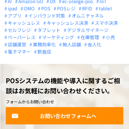
AI
Amazon GO
DX
ec-orange-pos
IoT
ipad
OMO
POS
POSレジ
RFID
tablet
アプリ
インバウンド対策
オムニチャネル
キャッシュレス
キャッシュレス決済
スマホ決済
セルフレジ
タブレット
デジタルサイネージ
ペーパーレス
マーケティング
在庫管理
小売
店舗運営
業務効率化
無人店舗
省人化
電子マネー
飲食店
POSシステムの機能や導入に関するご相
談は
お気軽にお問い合わせください。
フォームからお問い合わせ
お問い合わせフォームへ