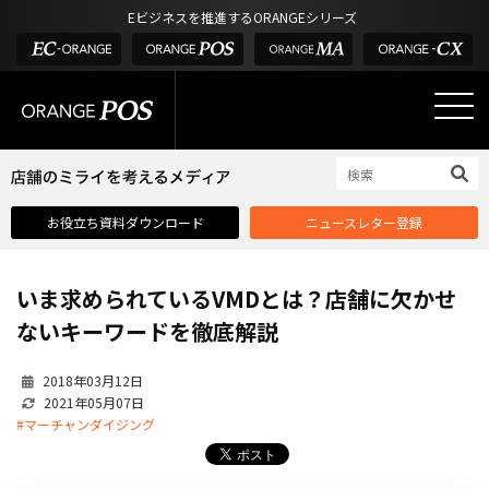
アウトドア・釣具
棚卸アプリ
Eビジネスを推進するORANGEシリーズ
POS お役立ち情報
デジタル化・AI導入補助金
酒販・ワイン
タッチパネル式カスタマーディスプレイ
店舗のミライを考えるメディア
03-6432-0346
サービス
外部サービス連携
お問い合わせ
電話受付：平日 10:00~17:00
サロン
インフラ環境・サポート
ホテル・宿泊
POS比較
お役立ち資料ダウンロード
ニュースレター登録
飲食店
費用
製品・特長
いま求められているVMDとは？店舗に欠かせ
業界別ソリューション
ないキーワードを徹底解説
導入事例・課題解決例
2018年03月12日
DX推進支援
2021年05月07日
#マーチャンダイジング
導入・補助金
お役立ち記事