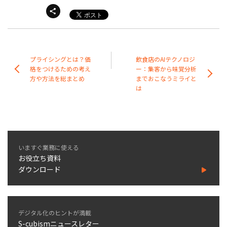
プライシングとは？価
飲食店のAIテクノロジ
格をつけるための考え
ー：集客から味覚分析
方や方法を総まとめ
までおこなうミライと
は
いますぐ業務に使える
お役立ち資料
ダウンロード
デジタル化のヒントが満載
S-cubismニュースレター