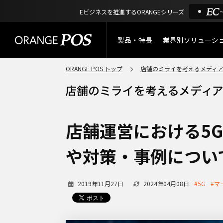
Eビジネスを推進するORANGEシリーズ
製品・特長
業界別ソリューシ
ORANGE POS トップ
店舗のミライを考えるメディ
特長
小売業
製品概要
アパレル
ORANGE POSの強み
リユース・
店舗運営における5
リサイクルショップ
機能一覧
や対策・事例につい
アウトドア・釣具
棚卸アプリ
2019年11月27日
2024年04月08日
酒販・ワイン
#5G
#マ
タッチパネル式カスタマー
ディスプレイ
サービス