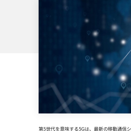
外部サービス連携
サロン
インフラ環境・サポート
ホテル・宿泊
POS比較
飲食店
費用
第5世代を意味する5Gは、最新の移動通信シ