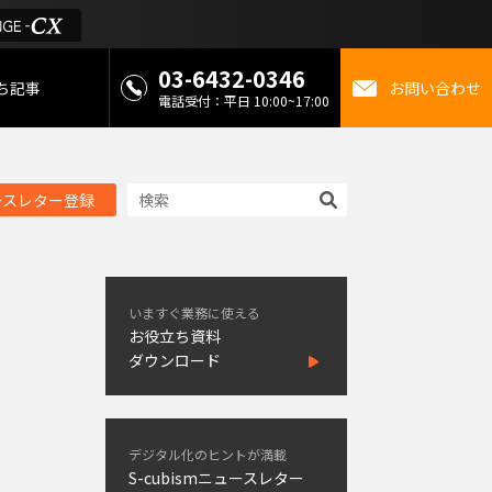
03-6432-0346
ち記事
お問い合わせ
電話受付：平日 10:00~17:00
 お役立ち情報
ースレター登録
金
ミライを考えるメディ
いますぐ業務に使える
お役立ち資料
ダウンロード
デジタル化のヒントが満載
S-cubismニュースレター