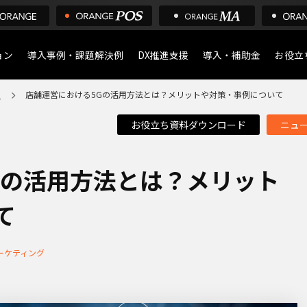
ョン
導入事例・課題解決例
DX推進支援
導入・補助金
お役立
ア
店舗運営における5Gの活用方法とは？メリットや対策・事例について
導入について
POS
お役立ち資料ダウンロード
ニュ
デジタル化・AI導入補助
店舗の
ア
Gの活用方法とは？メリット
て
ーケティング