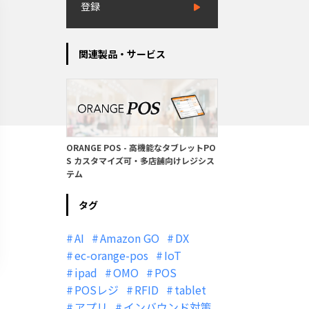
登録
関連製品・サービス
ORANGE POS - 高機能なタブレットPO
S カスタマイズ可・多店舗向けレジシス
テム
タグ
AI
Amazon GO
DX
ec-orange-pos
IoT
ipad
OMO
POS
POSレジ
RFID
tablet
アプリ
インバウンド対策