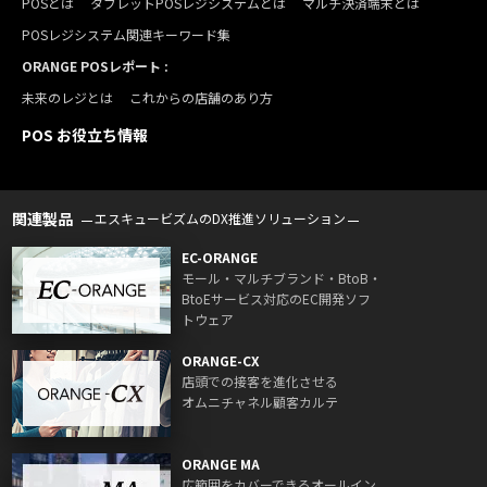
POSとは
タブレットPOSレジシステムとは
マルチ決済端末とは
POSレジシステム関連キーワード集
ORANGE POSレポート :
未来のレジとは
これからの店舗のあり方
POS お役立ち情報
関連製品
エスキュービズムのDX推進ソリューション
EC-ORANGE
モール・マルチブランド・BtoB・
BtoEサービス対応のEC開発ソフ
トウェア
ORANGE-CX
店頭での接客を進化させる
オムニチャネル顧客カルテ
ORANGE MA
広範囲をカバーできるオールイン