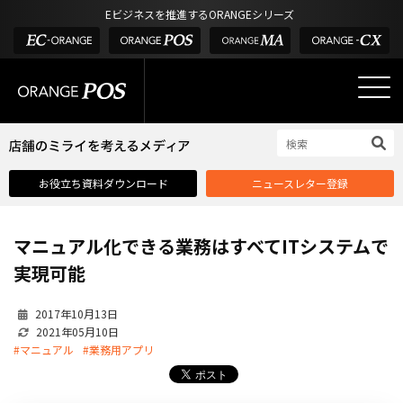
アウトドア・釣具
棚卸アプリ
Eビジネスを推進するORANGEシリーズ
POS お役立ち情報
デジタル化・AI導入補助金
酒販・ワイン
タッチパネル式カスタマーディスプレイ
店舗のミライを考えるメディア
03-6432-0346
サービス
外部サービス連携
お問い合わせ
電話受付：平日 10:00~17:00
サロン
インフラ環境・サポート
ホテル・宿泊
POS比較
お役立ち資料ダウンロード
ニュースレター登録
飲食店
費用
製品・特長
マニュアル化できる業務はすべてITシステムで
業界別ソリューション
実現可能
導入事例・課題解決例
2017年10月13日
DX推進支援
2021年05月10日
#マニュアル
#業務用アプリ
導入・補助金
お役立ち記事