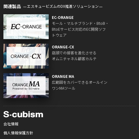
関連製品
エスキュービズムのDX推進ソリューション
EC-ORANGE
モール・マルチブランド・BtoB・
BtoEサービス対応のEC開発ソフ
トウェア
ORANGE-CX
店頭での接客を進化させる
オムニチャネル顧客カルテ
ORANGE MA
広範囲をカバーできるオールイン
ワンMAツール
会社情報
個人情報保護方針