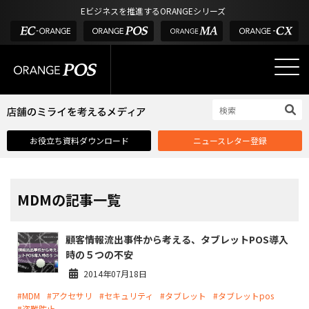
アウトドア・釣具
棚卸アプリ
Eビジネスを推進するORANGEシリーズ
POS お役立ち情報
デジタル化・AI導入補助金
酒販・ワイン
タッチパネル式カスタマーディスプレイ
店舗のミライを考えるメディア
03-6432-0346
サービス
外部サービス連携
お問い合わせ
電話受付：平日 10:00~17:00
サロン
インフラ環境・サポート
ホテル・宿泊
POS比較
お役立ち資料ダウンロード
ニュースレター登録
飲食店
費用
製品・特長
業界別ソリューション
MDMの記事一覧
導入事例・課題解決例
顧客情報流出事件から考える、タブレットPOS導入
DX推進支援
時の５つの不安
導入・補助金
2014年07月18日
#MDM
#アクセサリ
#セキュリティ
#タブレット
#タブレットpos
お役立ち記事
#盗難防止