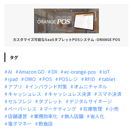
カスタマイズ可能なSaaSタブレットPOSシステム -ORANGE POS
タグ
AI
Amazon GO
DX
ec-orange-pos
IoT
ipad
OMO
POS
POSレジ
RFID
tablet
アプリ
インバウンド対策
オムニチャネル
キャッシュレス
キャッシュレス決済
スマホ決済
セルフレジ
タブレット
デジタルサイネージ
ペーパーレス
マーケティング
在庫管理
小売
店舗運営
業務効率化
無人店舗
省人化
電子マネー
飲食店