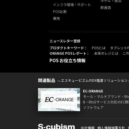
ホテル・宿泊
インフラ環境・サポート
飲食店
POS比較
費用
ニュースレター登録
プロダクトキーワード :
POSとは
タブレット
ORANGE POSレポート :
未来のレジとは
こ
POS お役立ち情報
関連製品
エスキュービズムのDX推進ソリューション
EC-ORANGE
モール・マルチブランド・Bt
B・BtoEサービス対応のEC開
ソフトウェア
会社情報
個人情報保護方針