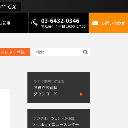
03-6432-0346
ち記事
お問い合わせ
電話受付：平日 10:00~17:00
 お役立ち情報
ースレター登録
金
ミライを考えるメディ
今すぐ業務に使える
お役立ち資料
ダウンロード
デジタル化のヒントが満載
S-cubismニュースレター