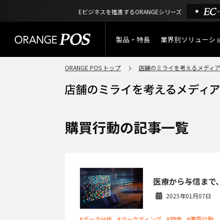
Eビジネスを推進するORANGEシリーズ
製品・特長
業界別ソリューシ
ORANGE POS トップ
店舗のミライを考えるメディ
特長
小売業
製品概要
アパレル
ORANGE POSの強み
リユース・
購買行動の記事一覧
リサイクルショップ
機能一覧
アウトドア・釣具
棚卸アプリ
医療から与信まで
酒販・ワイン
2025年01月07日
タッチパネル式カスタマー
ディスプレイ
サービス
#データ分析
#マーケティング
#物価
#購買行動