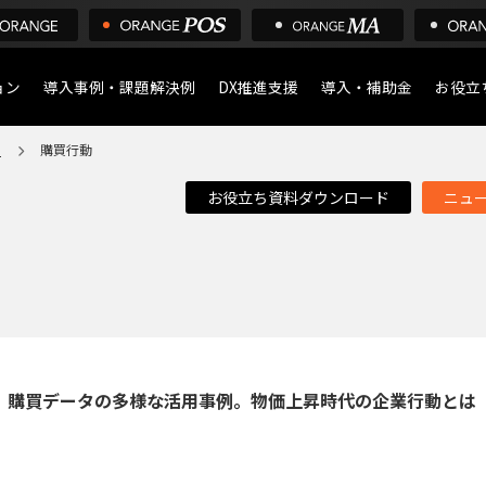
ョン
導入事例・課題解決例
DX推進支援
導入・補助金
お役立
ア
購買行動
導入について
POS
お役立ち資料ダウンロード
ニュ
デジタル化・AI導入補助
店舗の
ア
、購買データの多様な活用事例。物価上昇時代の企業行動とは