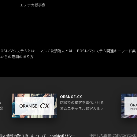
エノテカ様事例
POSレジシステムとは
マルチ決済端末とは
POSレジシステム関連キーワード集
れからの店舗のあり方
ORANGE-CX
o
店頭での接客を進化させる
発
オムニチャネル顧客カルテ
使用した画像はShuttersto
個人情報の取り扱いについて
cookieポリシー