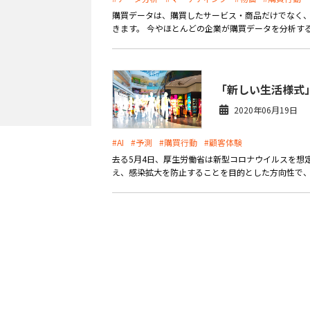
購買データは、購買したサービス・商品だけでなく
外部サービス連携
サロン
きます。 今やほとんどの企業が購買データを分析する
インフラ環境・サポート
ホテル・宿泊
「新しい生活様式
POS比較
飲食店
2020年06月19日
費用
#AI
#予測
#購買行動
#顧客体験
去る5月4日、厚生労働省は新型コロナウイルスを想
え、感染拡大を防止することを目的とした方向性で、