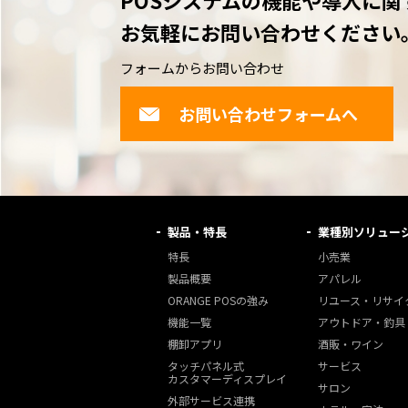
POSシステムの機能や導入に関
お気軽にお問い合わせください
フォームからお問い合わせ
お問い合わせフォームへ
製品・特長
業種別ソリュー
特長
小売業
製品概要
アパレル
ORANGE POSの強み
リユース・リサイ
機能一覧
アウトドア・釣具
棚卸アプリ
酒販・ワイン
タッチパネル式
サービス
カスタマーディスプレイ
サロン
外部サービス連携