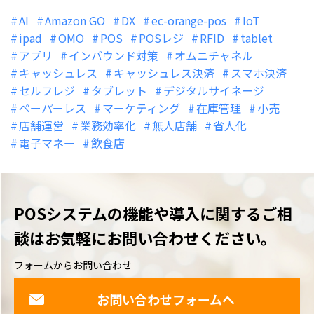
AI
Amazon GO
DX
ec-orange-pos
IoT
ipad
OMO
POS
POSレジ
RFID
tablet
アプリ
インバウンド対策
オムニチャネル
キャッシュレス
キャッシュレス決済
スマホ決済
セルフレジ
タブレット
デジタルサイネージ
ペーパーレス
マーケティング
在庫管理
小売
店舗運営
業務効率化
無人店舗
省人化
電子マネー
飲食店
POSシステムの機能や導入に関するご相
談は
お気軽にお問い合わせください。
フォームからお問い合わせ
お問い合わせフォームへ