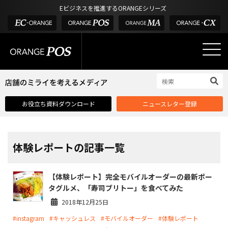
アウトドア・釣具
棚卸アプリ
Eビジネスを推進するORANGEシリーズ
POS お役立ち情報
デジタル化・AI導入補助金
酒販・ワイン
タッチパネル式カスタマーディスプレイ
店舗のミライを考えるメディア
03-6432-0346
サービス
外部サービス連携
お問い合わせ
電話受付：平日 10:00~17:00
サロン
インフラ環境・サポート
ホテル・宿泊
POS比較
お役立ち資料ダウンロード
ニュースレター登録
飲食店
費用
製品・特長
業界別ソリューション
体験レポートの記事一覧
導入事例・課題解決例
【体験レポート】完全モバイルオーダーの最新ポー
DX推進支援
タグルメ、「寿司ブリトー」を食べてみた
導入・補助金
2018年12月25日
#instagram
#キャッシュレス
#モバイルオーダー
#体験レポート
お役立ち記事