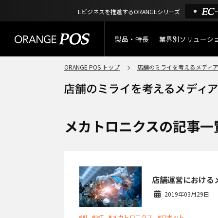
Eビジネスを推進するORANGEシリーズ
製品・特長
業界別ソリューシ
ORANGE POS トップ
店舗のミライを考えるメディ
特長
小売業
製品概要
アパレル
ORANGE POSの強み
リユース・
メカトロニクスの記事一
リサイクルショップ
機能一覧
アウトドア・釣具
棚卸アプリ
店舗運営における
酒販・ワイン
2019年03月29日
タッチパネル式カスタマー
ディスプレイ
サービス
#AI
#IoT
#メカトロニクス
#ロボット