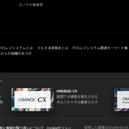
エノテカ様事例
POSレジシステムとは
マルチ決済端末とは
POSレジシステム関連キーワード集
れからの店舗のあり方
ORANGE-CX
o
店頭での接客を進化させる
発
オムニチャネル顧客カルテ
使用した画像はShuttersto
個人情報の取り扱いについて
cookieポリシー