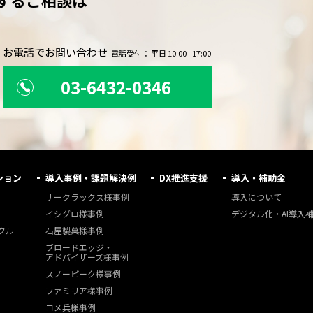
するご相談は
。
お電話でお問い合わせ
電話受付： 平日 10:00 - 17:00
03-6432-0346
ション
導入事例・課題解決例
DX推進支援
導入・補助金
サークラックス様事例
導入について
イシグロ様事例
デジタル化・AI導入
クル
石屋製菓様事例
ブロードエッジ・
アドバイザーズ様事例
スノーピーク様事例
ファミリア様事例
コメ兵様事例