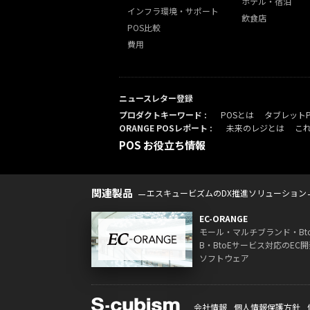
ホテル・宿泊
インフラ環境・サポート
飲食店
POS比較
費用
ニュースレター登録
プロダクトキーワード :
POSとは
タブレット
ORANGE POSレポート :
未来のレジとは
こ
POS お役立ち情報
関連製品
エスキュービズムのDX推進ソリューション
EC-ORANGE
モール・マルチブランド・Bt
B・BtoEサービス対応のEC開
ソフトウェア
会社情報
個人情報保護方針