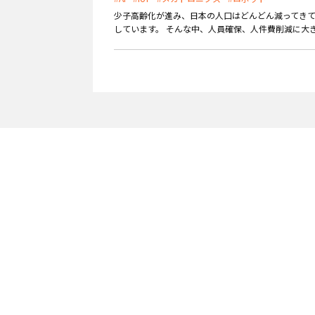
少子高齢化が進み、日本の人口はどんどん減ってき
外部サービス連携
サロン
しています。 そんな中、人員確保、人件費削減に大き
インフラ環境・サポート
ホテル・宿泊
POS比較
飲食店
費用