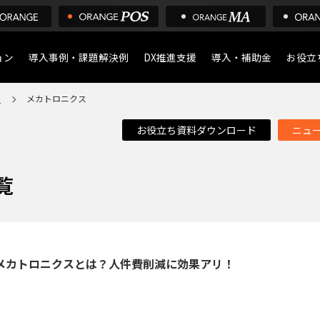
ョン
導入事例・課題解決例
DX推進支援
導入・補助金
お役立
ア
メカトロニクス
導入について
POS
お役立ち資料ダウンロード
ニュ
デジタル化・AI導入補助
店舗の
ア
覧
メカトロニクスとは？人件費削減に効果アリ！