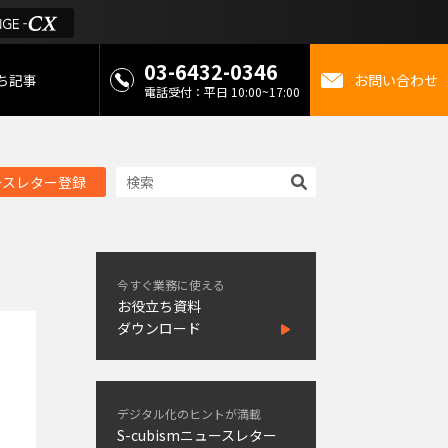
03-6432-0346
ち記事
お問い合わせ
電話受付：平日 10:00~17:00
 お役立ち情報
ースレター登録
金
ミライを考えるメディ
今すぐ業務に使える
お役立ち資料
ダウンロード
デジタル化のヒントが満載
S-cubismニュースレター