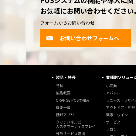
POSシステムの機能や導入に関
お気軽にお問い合わせください
フォームからお問い合わせ
お問い合わせフォームへ
製品・特長
業種別ソリュー
特長
小売業
製品概要
アパレル
ORANGE POSの強み
リユース・リサイ
機能一覧
アウトドア・釣具
棚卸アプリ
酒販・ワイン
タッチパネル式
サービス
カスタマーディスプレイ
サロン
外部サービス連携