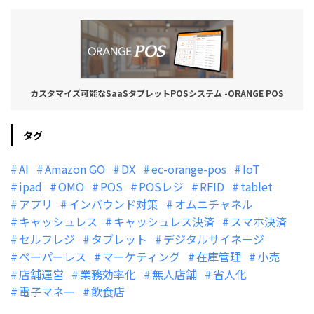
カスタマイズ可能なSaaSタブレットPOSシステム -ORANGE POS
タグ
AI
Amazon GO
DX
ec-orange-pos
IoT
ipad
OMO
POS
POSレジ
RFID
tablet
アプリ
インバウンド対策
オムニチャネル
キャッシュレス
キャッシュレス決済
スマホ決済
セルフレジ
タブレット
デジタルサイネージ
ペーパーレス
マーケティング
在庫管理
小売
店舗運営
業務効率化
無人店舗
省人化
電子マネー
飲食店