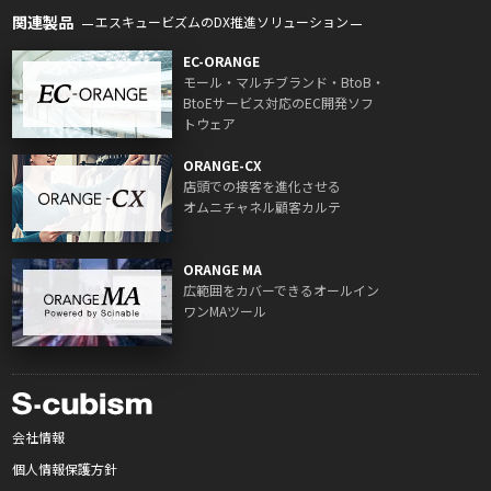
関連製品
エスキュービズムのDX推進ソリューション
EC-ORANGE
モール・マルチブランド・BtoB・
BtoEサービス対応のEC開発ソフ
トウェア
ORANGE-CX
店頭での接客を進化させる
オムニチャネル顧客カルテ
ORANGE MA
広範囲をカバーできるオールイン
ワンMAツール
会社情報
個人情報保護方針