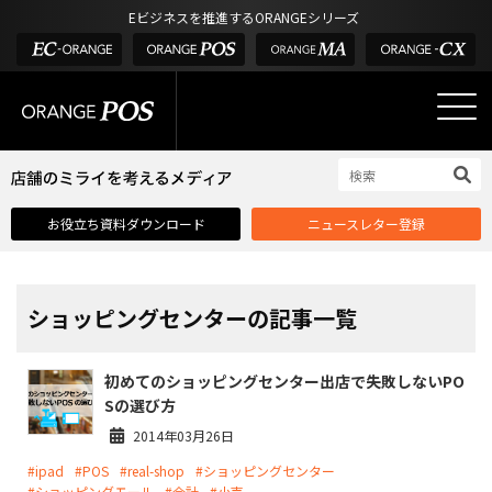
アウトドア・釣具
棚卸アプリ
Eビジネスを推進するORANGEシリーズ
POS お役立ち情報
デジタル化・AI導入補助金
酒販・ワイン
タッチパネル式カスタマーディスプレイ
店舗のミライを考えるメディア
03-6432-0346
サービス
外部サービス連携
お問い合わせ
電話受付：平日 10:00~17:00
サロン
インフラ環境・サポート
ホテル・宿泊
POS比較
お役立ち資料ダウンロード
ニュースレター登録
飲食店
費用
製品・特長
業界別ソリューション
ショッピングセンターの記事一覧
導入事例・課題解決例
初めてのショッピングセンター出店で失敗しないPO
DX推進支援
Sの選び方
導入・補助金
2014年03月26日
#ipad
#POS
#real-shop
#ショッピングセンター
お役立ち記事
#ショッピングモール
#会計
#小売