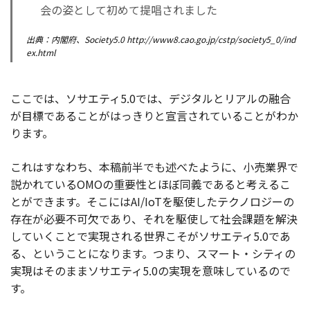
会の姿として初めて提唱されました
出典：内閣府、Society5.0 http://www8.cao.go.jp/cstp/society5_0/ind
ex.html
ここでは、ソサエティ5.0では、デジタルとリアルの融合
が目標であることがはっきりと宣言されていることがわか
ります。
これはすなわち、本稿前半でも述べたように、小売業界で
説かれているOMOの重要性とほぼ同義であると考えるこ
とができます。そこにはAI/IoTを駆使したテクノロジーの
存在が必要不可欠であり、それを駆使して社会課題を解決
していくことで実現される世界こそがソサエティ5.0であ
る、ということになります。つまり、スマート・シティの
実現はそのままソサエティ5.0の実現を意味しているので
す。