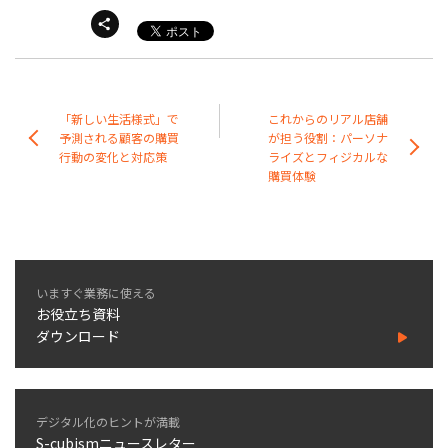
「新しい生活様式」で
これからのリアル店舗
予測される顧客の購買
が担う役割：パーソナ
行動の変化と対応策
ライズとフィジカルな
購買体験
いますぐ業務に使える
お役立ち資料
ダウンロード
デジタル化のヒントが満載
S-cubismニュースレター