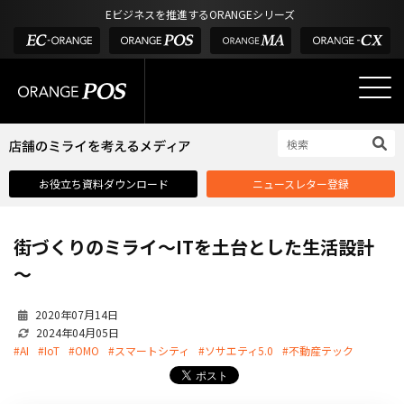
アウトドア・釣具
棚卸アプリ
Eビジネスを推進するORANGEシリーズ
POS お役立ち情報
デジタル化・AI導入補助金
酒販・ワイン
タッチパネル式カスタマーディスプレイ
店舗のミライを考えるメディア
03-6432-0346
サービス
外部サービス連携
お問い合わせ
電話受付：平日 10:00~17:00
サロン
インフラ環境・サポート
ホテル・宿泊
POS比較
お役立ち資料ダウンロード
ニュースレター登録
飲食店
費用
製品・特長
街づくりのミライ～ITを土台とした生活設計
業界別ソリューション
～
導入事例・課題解決例
2020年07月14日
DX推進支援
2024年04月05日
#AI
#IoT
#OMO
#スマートシティ
#ソサエティ5.0
#不動産テック
導入・補助金
お役立ち記事