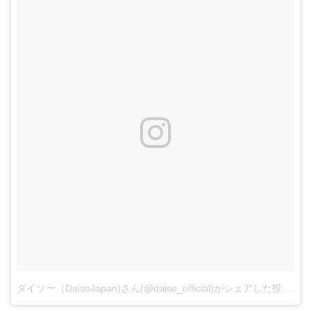
ダイソー（DaisoJapan)さん(@daiso_official)がシェアした投稿
–
2