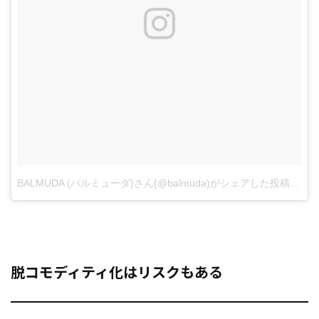
BALMUDA (バルミューダ)さん(@balmuda)がシェアした投稿
–
201
脱コモディティ化はリスクもある