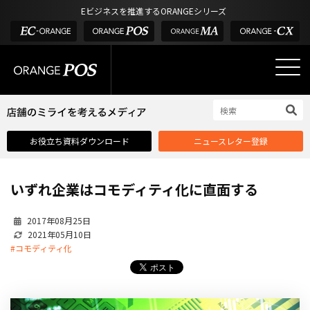
アウトドア・釣具
棚卸アプリ
Eビジネスを推進するORANGEシリーズ
POS お役立ち情報
デジタル化・AI導入補助金
酒販・ワイン
タッチパネル式カスタマーディスプレイ
店舗のミライを考えるメディア
03-6432-0346
サービス
外部サービス連携
お問い合わせ
電話受付：平日 10:00~17:00
サロン
インフラ環境・サポート
ホテル・宿泊
POS比較
お役立ち資料ダウンロード
ニュースレター登録
飲食店
費用
製品・特長
いずれ企業はコモディティ化に直面する
業界別ソリューション
2017年08月25日
導入事例・課題解決例
2021年05月10日
DX推進支援
#コモディティ化
導入・補助金
お役立ち記事