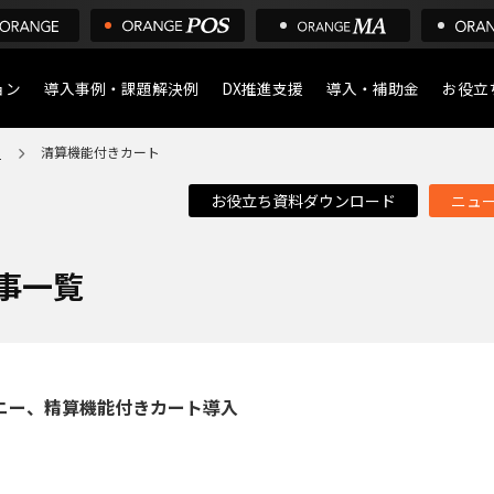
ョン
導入事例・課題解決例
DX推進支援
導入・補助金
お役立
ア
清算機能付きカート
導入について
POS
お役立ち資料ダウンロード
ニュ
デジタル化・AI導入補助
店舗の
ア
事一覧
ニー、精算機能付きカート導入