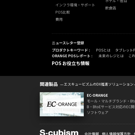
ホテル・宿泊
インフラ環境・サポート
飲食店
POS比較
費用
ニュースレター登録
プロダクトキーワード :
POSとは
タブレット
ORANGE POSレポート :
未来のレジとは
こ
POS お役立ち情報
関連製品
エスキュービズムのDX推進ソリューション
EC-ORANGE
モール・マルチブランド・Bt
B・BtoEサービス対応のEC開
ソフトウェア
会社情報
個人情報保護方針