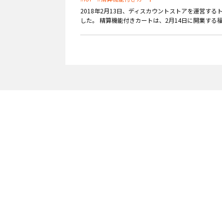
2018年2月13日、ディスカウントストアを運営す
外部サービス連携
サロン
した。 精算機能付きカートは、2月14日に開業する福
インフラ環境・サポート
ホテル・宿泊
POS比較
飲食店
費用