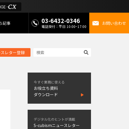
03-6432-0346
ち記事
お問い合わせ
電話受付：平日 10:00~17:00
 お役立ち情報
ースレター登録
金
ミライを考えるメディ
今すぐ業務に使える
お役立ち資料
ダウンロード
デジタル化のヒントが満載
S-cubismニュースレター