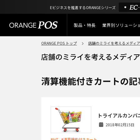
Eビジネスを推進するORANGEシリーズ
製品・特長
業界別ソリューシ
ORANGE POS トップ
店舗のミライを考えるメディ
特長
小売業
製品概要
アパレル
ORANGE POSの強み
リユース・
清算機能付きカートの記
リサイクルショップ
機能一覧
アウトドア・釣具
棚卸アプリ
トライアルカンパ
酒販・ワイン
2018年02月15日
タッチパネル式カスタマー
ディスプレイ
サービス
#IoT
#清算機能付きカート