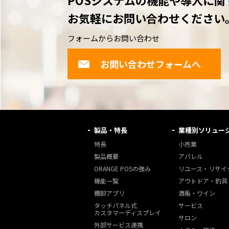
POSシステムの機能や導入に関
お気軽にお問い合わせください
フォームからお問い合わせ
お問い合わせフォームへ
製品・特長
業種別ソリュー
特長
小売業
製品概要
アパレル
ORANGE POSの強み
リユース・リサイ
機能一覧
アウトドア・釣具
棚卸アプリ
酒販・ワイン
タッチパネル式
サービス
カスタマーディスプレイ
サロン
外部サービス連携