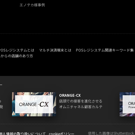
エノテカ様事例
POSレジシステムとは
マルチ決済端末とは
POSレジシステム関連キーワード集
れからの店舗のあり方
ORANGE-CX
o
店頭での接客を進化させる
発
オムニチャネル顧客カルテ
使用した画像はShuttersto
個人情報の取り扱いについて
cookieポリシー