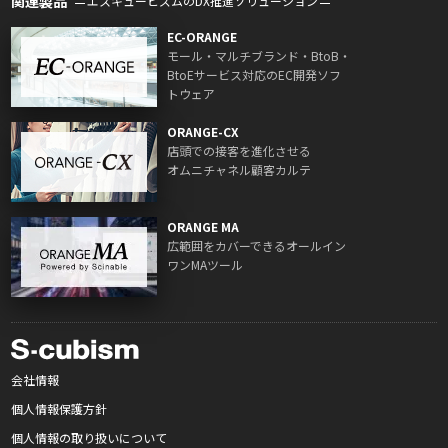
関連製品
エスキュービズムのDX推進ソリューション
EC-ORANGE
モール・マルチブランド・BtoB・
BtoEサービス対応のEC開発ソフ
トウェア
ORANGE-CX
店頭での接客を進化させる
オムニチャネル顧客カルテ
ORANGE MA
広範囲をカバーできるオールイン
ワンMAツール
会社情報
個人情報保護方針
個人情報の取り扱いについて