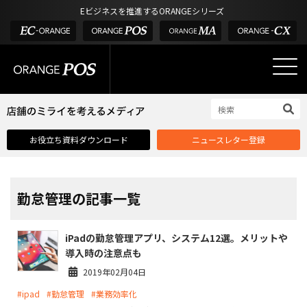
アウトドア・釣具
棚卸アプリ
Eビジネスを推進するORANGEシリーズ
POS お役立ち情報
デジタル化・AI導入補助金
酒販・ワイン
タッチパネル式カスタマーディスプレイ
店舗のミライを考えるメディア
03-6432-0346
サービス
外部サービス連携
お問い合わせ
電話受付：平日 10:00~17:00
サロン
インフラ環境・サポート
ホテル・宿泊
POS比較
お役立ち資料ダウンロード
ニュースレター登録
飲食店
費用
製品・特長
業界別ソリューション
勤怠管理の記事一覧
導入事例・課題解決例
iPadの勤怠管理アプリ、システム12選。メリットや
DX推進支援
導入時の注意点も
導入・補助金
2019年02月04日
#ipad
#勤怠管理
#業務効率化
お役立ち記事