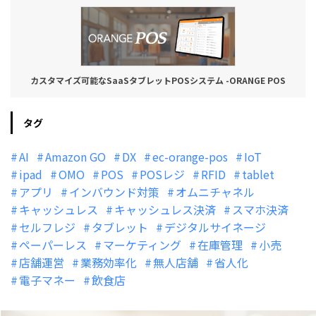
カスタマイズ可能なSaaSタブレットPOSシステム -ORANGE POS
タグ
AI
Amazon GO
DX
ec-orange-pos
IoT
ipad
OMO
POS
POSレジ
RFID
tablet
アプリ
インバウンド対策
オムニチャネル
キャッシュレス
キャッシュレス決済
スマホ決済
セルフレジ
タブレット
デジタルサイネージ
ペーパーレス
マーケティング
在庫管理
小売
店舗運営
業務効率化
無人店舗
省人化
電子マネー
飲食店