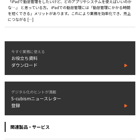
「iPadで勤怠管理をしたいけど、どのアプリやシステムを使えばいいのか
な….」 と思っている方。 iPadでの勤怠管理には「勤怠管理にかかる時間
を短くできる」メリットがあります。これにより業務を効率化でき、売上
につながる […]
今すぐ業務に使える
お役立ち資料
ダウンロード
デジタル化のヒントが満載
S-cubismニュースレター
登録
関連製品・サービス