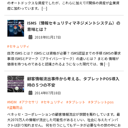
のオートドックスな資産でしたが、これらに加えてIT関係の資産が企業資
産に加わっています。 […]
ISMS（情報セキュリティマネジメントシステム）の
意味とは？
2018年01月17日
#セキュリティ
目次 ISMS とは？ ISMS には資格が必要？ ISMS認証までの手順 ISMSの要求
事項 ISMSとPマーク（プライバシーマーク）の違いとは？ まとめ 情報が
価値を持つものであると認識されるようになった現代では、情 […]
顧客情報流出事件から考える、タブレットPOS導入
時の５つの不安
2014年07月18日
#MDM
#アクセサリ
#セキュリティ
#タブレット
#タブレットpos
#盗難防止
ベネッセ・コーポレーションの顧客情報流出が世間を賑わしています。最
大2070万人の情報が流出した可能性があるといい、社会に与えたインパ
クトは計り知れません。 何を行うにしてもデータが必要な今の世の中にお