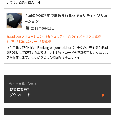
いては、企業も個人 […]
iPadのPOS利用で求められるセキュリティ・ソリュ
ーション
2013年06月18日
#ipad-posソリューション
#セキュリティ
#バイオメトリクス認証
#小売
#指紋センサー
#顔認証
（引用元：TECH life『Banking on your tablet』） 多くの小売企業がiPad
をPOSとして使用する上では、クレジットカードの不正使用といったリス
クが存在します。しっかりとした強固なセキュリティ […]
今すぐ業務に使える
お役立ち資料
ダウンロード