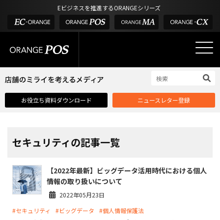
アウトドア・釣具
棚卸アプリ
Eビジネスを推進するORANGEシリーズ
POS お役立ち情報
デジタル化・AI導入補助金
酒販・ワイン
タッチパネル式カスタマーディスプレイ
店舗のミライを考えるメディア
03-6432-0346
サービス
外部サービス連携
お問い合わせ
電話受付：平日 10:00~17:00
サロン
インフラ環境・サポート
ホテル・宿泊
POS比較
お役立ち資料ダウンロード
ニュースレター登録
飲食店
費用
製品・特長
業界別ソリューション
セキュリティの記事一覧
導入事例・課題解決例
【2022年最新】ビッグデータ活用時代における個人
DX推進支援
情報の取り扱いについて
導入・補助金
2022年05月23日
#セキュリティ
#ビッグデータ
#個人情報保護法
お役立ち記事