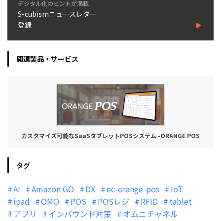
デジタル化のヒントが満載
S-cubismニュースレター
登録
関連製品・サービス
カスタマイズ可能なSaaSタブレットPOSシステム -ORANGE POS
タグ
AI
Amazon GO
DX
ec-orange-pos
IoT
ipad
OMO
POS
POSレジ
RFID
tablet
アプリ
インバウンド対策
オムニチャネル