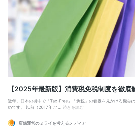
【2025年最新版】消費税免税制度を徹
近年、日本の街中で「Tax-Free」「免税」の看板を見かける
【2025
めです。 以前（2017年ご …
続きを読む
年
最
店舗運営のミライを考えるメディア
新
版】