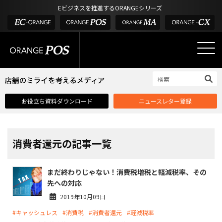
アウトドア・釣具
棚卸アプリ
Eビジネスを推進するORANGEシリーズ
POS お役立ち情報
デジタル化・AI導入補助金
酒販・ワイン
タッチパネル式カスタマーディスプレイ
店舗のミライを考えるメディア
03-6432-0346
サービス
外部サービス連携
お問い合わせ
電話受付：平日 10:00~17:00
サロン
インフラ環境・サポート
ホテル・宿泊
POS比較
お役立ち資料ダウンロード
ニュースレター登録
飲食店
費用
製品・特長
業界別ソリューション
消費者還元の記事一覧
導入事例・課題解決例
まだ終わりじゃない！消費税増税と軽減税率、その
DX推進支援
先への対応
導入・補助金
2019年10月09日
#キャッシュレス
#消費税
#消費者還元
#軽減税率
お役立ち記事