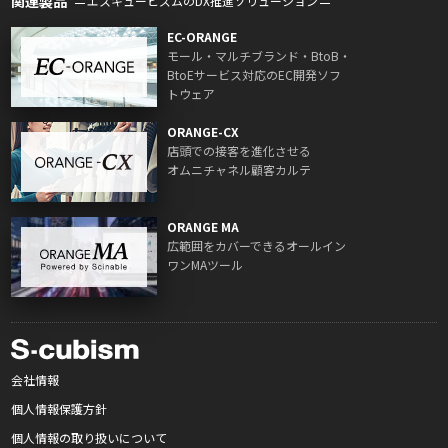
関連製品
エスキュービズムのDX推進ソリューション
EC-ORANGE
モール・マルチブランド・BtoB・
BtoEサービス対応のEC開発ソフ
トウェア
ORANGE-CX
店頭での接客を進化させる
オムニチャネル顧客カルテ
ORANGE MA
広範囲をカバーできるオールイン
ワンMAツール
会社情報
個人情報保護方針
個人情報の取り扱いについて