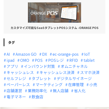
カスタマイズ可能なSaaSタブレットPOSシステム -ORANGE POS
タグ
AI
Amazon GO
DX
ec-orange-pos
IoT
ipad
OMO
POS
POSレジ
RFID
tablet
アプリ
インバウンド対策
オムニチャネル
キャッシュレス
キャッシュレス決済
スマホ決済
セルフレジ
タブレット
デジタルサイネージ
ペーパーレス
マーケティング
在庫管理
小売
店舗運営
業務効率化
無人店舗
省人化
電子マネー
飲食店