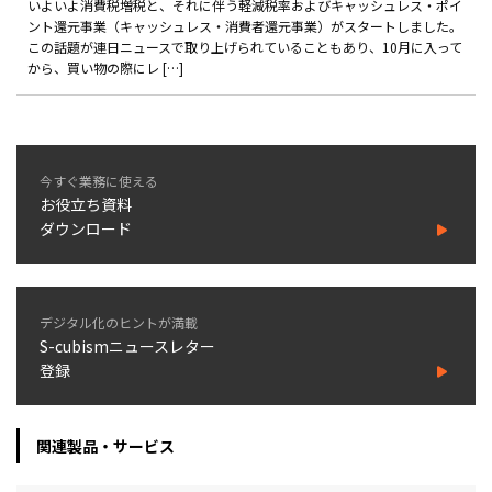
いよいよ消費税増税と、それに伴う軽減税率およびキャッシュレス・ポイ
ント還元事業（キャッシュレス・消費者還元事業）がスタートしました。
この話題が連日ニュースで取り上げられていることもあり、10月に入って
から、買い物の際にレ […]
今すぐ業務に使える
お役立ち資料
ダウンロード
デジタル化のヒントが満載
S-cubismニュースレター
登録
関連製品・サービス