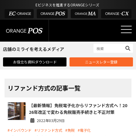
アウトドア・釣具
棚卸アプリ
Eビジネスを推進するORANGEシリーズ
POS お役立ち情報
デジタル化・AI導入補助金
酒販・ワイン
タッチパネル式カスタマーディスプレイ
店舗のミライを考えるメディア
03-6432-0346
サービス
外部サービス連携
お問い合わせ
電話受付：平日 10:00~17:00
サロン
インフラ環境・サポート
ホテル・宿泊
POS比較
お役立ち資料ダウンロード
ニュースレター登録
飲食店
費用
製品・特長
業界別ソリューション
リファンド方式の記事一覧
導入事例・課題解決例
【最新情報】免税電子化からリファンド方式へ！20
DX推進支援
26年改正で変わる免税販売手続きと不正対策
導入・補助金
2022年03月29日
#インバウンド
#リファンド方式
#免税
#電子化
お役立ち記事