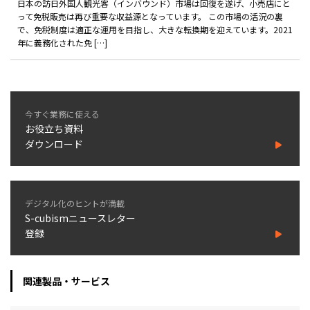
日本の訪日外国人観光客（インバウンド）市場は回復を遂げ、小売店にと
って免税販売は再び重要な収益源となっています。 この市場の活況の裏
で、免税制度は適正な運用を目指し、大きな転換期を迎えています。2021
年に義務化された免 […]
今すぐ業務に使える
お役立ち資料
ダウンロード
デジタル化のヒントが満載
S-cubismニュースレター
登録
関連製品・サービス