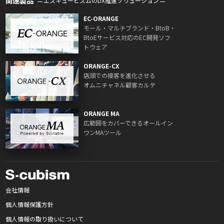
関連製品
エスキュービズムのDX推進ソリューション
EC-ORANGE
モール・マルチブランド・BtoB・
BtoEサービス対応のEC開発ソフ
トウェア
ORANGE-CX
店頭での接客を進化させる
オムニチャネル顧客カルテ
ORANGE MA
広範囲をカバーできるオールイン
ワンMAツール
会社情報
個人情報保護方針
個人情報の取り扱いについて