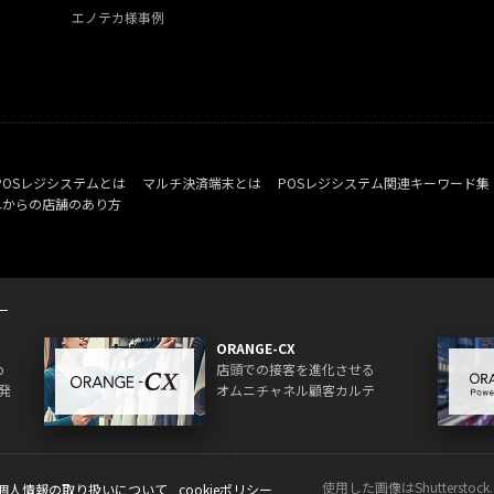
エノテカ様事例
POSレジシステムとは
マルチ決済端末とは
POSレジシステム関連キーワード集
れからの店舗のあり方
ORANGE-CX
o
店頭での接客を進化させる
発
オムニチャネル顧客カルテ
使用した画像はShuttersto
個人情報の取り扱いについて
cookieポリシー