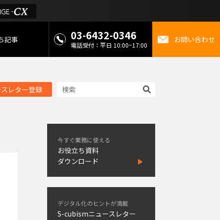
03-6432-0346
ち記事
お問い合わせ
電話受付：平日 10:00~17:00
 お役立ち情報
ースレター登録
金
ミライを考えるメディ
今すぐ業務に使える
お役立ち資料
ダウンロード
デジタル化のヒントが満載
S-cubismニュースレター