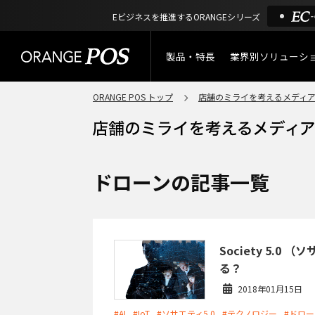
Eビジネスを推進するORANGEシリーズ
製品・特長
業界別ソリューシ
ORANGE POS トップ
店舗のミライを考えるメディ
特長
小売業
製品概要
アパレル
ORANGE POSの強み
リユース・
ドローンの記事一覧
リサイクルショップ
機能一覧
アウトドア・釣具
棚卸アプリ
Society 5.
酒販・ワイン
る？
タッチパネル式カスタマー
2018年01月15日
ディスプレイ
サービス
#AI
#IoT
#ソサエティ5.0
#テクノロジー
#ドロー