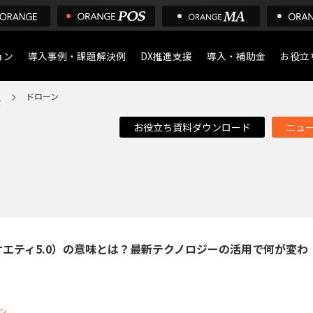
ョン
導入事例・課題解決例
DX推進支援
導入・補助金
お役立
ア
ドローン
導入について
POS
お役立ち資料ダウンロード
ニュ
デジタル化・AI導入補助
店舗の
ア
0 （ソサエティ5.0）の意味とは？最新テクノロジーの活用で何が変わ
ン