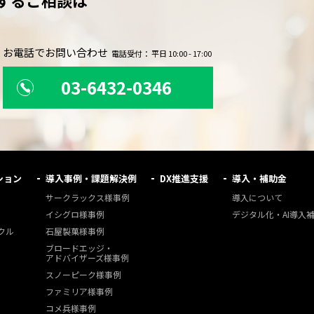
するご相談は
。
お電話でお問い合わせ
電話受付： 平日 10:00 - 17:00
03-6432-0346
ション
導入事例・課題解決例
DX推進支援
導入・補助金
サークラックス様事例
導入について
イシグロ様事例
デジタル化・AI導入
クル
石屋製菓様事例
ブロードエッジ・
アドバイザーズ様事例
スノーピーク様事例
ファミリア様事例
コメ兵様事例