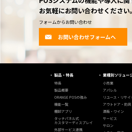
POSシステムの機能や導入に関
お気軽にお問い合わせください
フォームからお問い合わせ
お問い合わせフォームへ
製品・特長
業種別ソリュー
特長
小売業
製品概要
アパレル
ORANGE POSの強み
リユース・リサイ
機能一覧
アウトドア・釣具
棚卸アプリ
酒販・ワイン
タッチパネル式
サービス
カスタマーディスプレイ
サロン
外部サービス連携