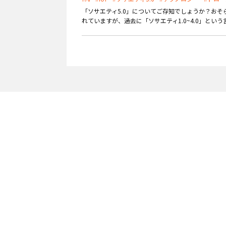
「ソサエティ5.0」についてご存知でしょうか？おそ
外部サービス連携
サロン
れていますが、過去に「ソサエティ1.0~4.0」という
インフラ環境・サポート
ホテル・宿泊
POS比較
飲食店
費用