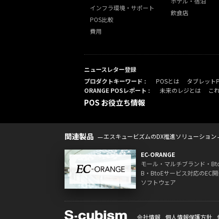
ホテル・宿泊
インフラ環境・サポート
飲食店
POS比較
費用
ニュースレター登録
プロダクトキーワード :
POSとは
タブレット
ORANGE POSレポート :
未来のレジとは
こ
POS お役立ち情報
関連製品
エスキュービズムのDX推進ソリューション
EC-ORANGE
モール・マルチブランド・Bt
B・BtoEサービス対応のEC開
ソフトウェア
会社情報
個人情報保護方針