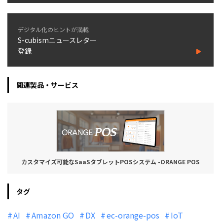
デジタル化のヒントが満載
S-cubismニュースレター
登録
関連製品・サービス
カスタマイズ可能なSaaSタブレットPOSシステム -ORANGE POS
タグ
AI
Amazon GO
DX
ec-orange-pos
IoT