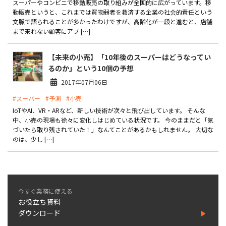
スーパーやコンビニで移動販売の取り組みが全国的に広がっています。移
動販売というと、これまでは買物弱者を救済する企業の社会的責任という
文脈で語られることが多かったわけですが、高齢化が一段と進むと、店舗
まで来れない顧客にアプ […]
【未来の小売】「10年後のスーパーはどうなってい
るのか」という10個の予想
2017年07月06日
#スーパー
#予測
#小売
IoTやAI、VR・ARなど、新しい技術が次々と飛び出しています。 そんな
中、小売の現場も徐々に変化しはじめている状況です。 今のままだと「気
づいたら取り残されていた！」なんてことがあるかもしれません。 大切な
のは、少し […]
今すぐ業務に使える
お役立ち資料
ダウンロード