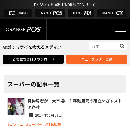
アウトドア・釣具
棚卸アプリ
Eビジネスを推進するORANGEシリーズ
POS お役立ち情報
デジタル化・AI導入補助金
酒販・ワイン
タッチパネル式カスタマーディスプレイ
店舗のミライを考えるメディア
03-6432-0346
サービス
外部サービス連携
お問い合わせ
電話受付：平日 10:00~17:00
サロン
インフラ環境・サポート
ホテル・宿泊
POS比較
お役立ち資料ダウンロード
ニュースレター登録
飲食店
費用
製品・特長
業界別ソリューション
スーパーの記事一覧
導入事例・課題解決例
買物弱者が一大市場に？ 移動販売の確立めざすスト
DX推進支援
ア各社
導入・補助金
2017年09月13日
#コンビニ
#スーパー
#移動販売
お役立ち記事