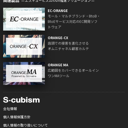
関連製品
エスキュービズムのDX推進ソリューション
EC-ORANGE
モール・マルチブランド・BtoB・
BtoEサービス対応のEC開発ソフ
トウェア
ORANGE-CX
店頭での接客を進化させる
オムニチャネル顧客カルテ
ORANGE MA
広範囲をカバーできるオールイン
ワンMAツール
会社情報
個人情報保護方針
個人情報の取り扱いについて