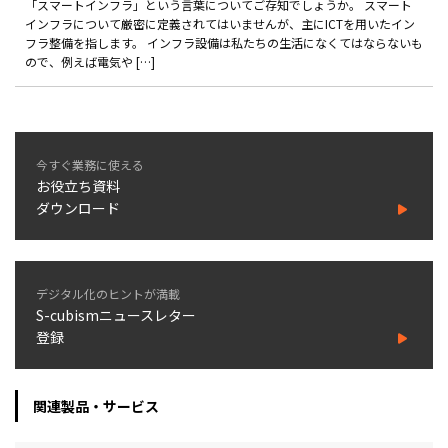
「スマートインフラ」という言葉についてご存知でしょうか。 スマート
インフラについて厳密に定義されてはいませんが、主にICTを用いたイン
フラ整備を指します。 インフラ設備は私たちの生活になくてはならないも
ので、例えば電気や […]
今すぐ業務に使える
お役立ち資料
ダウンロード
デジタル化のヒントが満載
S-cubismニュースレター
登録
関連製品・サービス