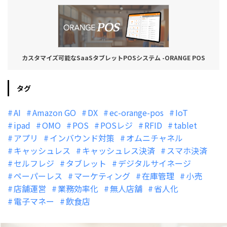
カスタマイズ可能なSaaSタブレットPOSシステム -ORANGE POS
タグ
AI
Amazon GO
DX
ec-orange-pos
IoT
ipad
OMO
POS
POSレジ
RFID
tablet
アプリ
インバウンド対策
オムニチャネル
キャッシュレス
キャッシュレス決済
スマホ決済
セルフレジ
タブレット
デジタルサイネージ
ペーパーレス
マーケティング
在庫管理
小売
店舗運営
業務効率化
無人店舗
省人化
電子マネー
飲食店