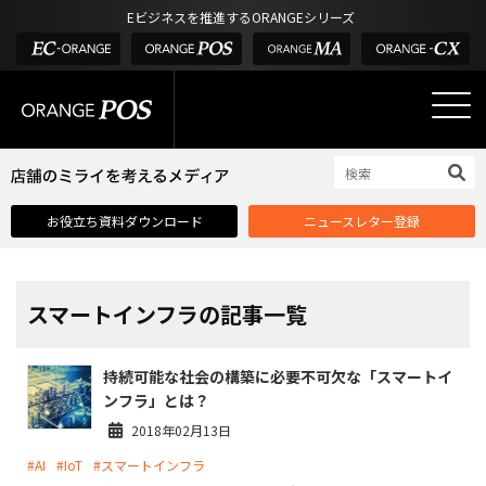
アウトドア・釣具
棚卸アプリ
Eビジネスを推進するORANGEシリーズ
POS お役立ち情報
デジタル化・AI導入補助金
酒販・ワイン
タッチパネル式カスタマーディスプレイ
店舗のミライを考えるメディア
03-6432-0346
サービス
外部サービス連携
お問い合わせ
電話受付：平日 10:00~17:00
サロン
インフラ環境・サポート
ホテル・宿泊
POS比較
お役立ち資料ダウンロード
ニュースレター登録
飲食店
費用
製品・特長
業界別ソリューション
スマートインフラの記事一覧
導入事例・課題解決例
持続可能な社会の構築に必要不可欠な「スマートイ
DX推進支援
ンフラ」とは？
導入・補助金
2018年02月13日
#AI
#IoT
#スマートインフラ
お役立ち記事